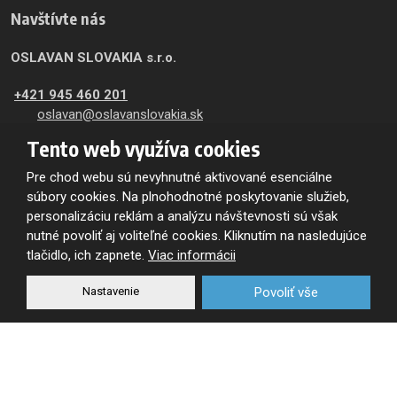
Navštívte nás
OSLAVAN SLOVAKIA s.r.o.
+421 945 460 201
oslavan@oslavanslovakia.sk
Tento web využíva cookies
Trenčianska cesta 1149/59
957 01
Pre chod webu sú nevyhnutné aktivované esenciálne
Bánovce nad Bebravou
súbory cookies. Na plnohodnotné poskytovanie služieb,
Výdaj skladu:
personalizáciu reklám a analýzu návštevnosti sú však
8:00-11:30
nutné povoliť aj voliteľné cookies. Kliknutím na nasledujúce
12:00 - 15:00
tlačidlo, ich zapnete.
Viac informácii
Nastavenie
Povoliť vše
Zasielanie noviniek e-mailom
Na odber obchodných a firemných informácii
sa zaregistrujte