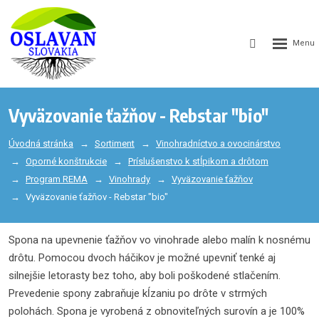
GEN_WEB
SEARCH_LA
Vyväzovanie ťažňov - Rebstar "bio"
Úvodná stránka
Sortiment
Vinohradníctvo a ovocinárstvo
Oporné konštrukcie
Príslušenstvo k stĺpikom a drôtom
Program REMA
Vinohrady
Vyväzovanie ťažňov
Vyväzovanie ťažňov - Rebstar "bio"
Spona na upevnenie ťažňov vo vinohrade alebo malín k nosnému
drôtu. Pomocou dvoch háčikov je možné upevniť tenké aj
silnejšie letorasty bez toho, aby boli poškodené stlačením.
Prevedenie spony zabraňuje kĺzaniu po drôte v strmých
polohách. Spona je vyrobená z obnoviteľných surovín a je 100%