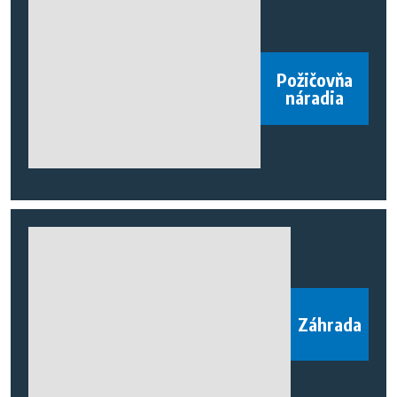
Požičovňa
náradia
Záhrada