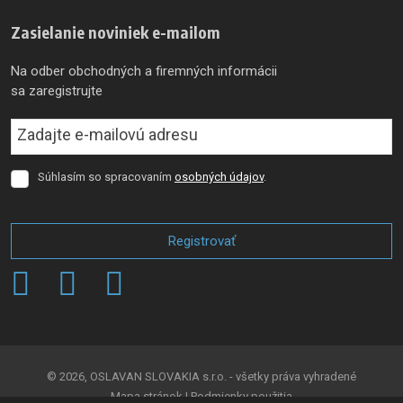
Zasielanie noviniek e-mailom
Na odber obchodných a firemných informácii
sa zaregistrujte
Súhlasím so spracovaním
osobných údajov
.
Súhlasím
so
spracovaním
osobných
Registrovať
údajov
.
Formulár
sa
nepodarilo
odoslať
© 2026, OSLAVAN SLOVAKIA s.r.o. - všetky práva vyhradené
Mapa stránok
|
Podmienky použitia