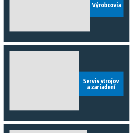
Výrobcovia
Servis strojov
a zariadení