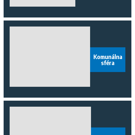
Komunálna
sféra