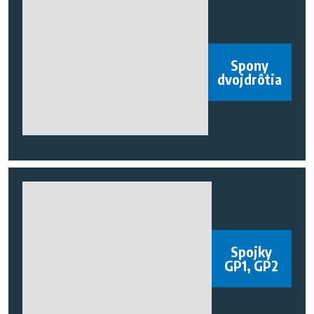
Spony
dvojdrôtia
Spojky
GP1, GP2