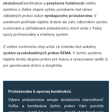
obslužnosť
konštrukcie a
povýšenie funkčnosti
celého
systému o ďalšie stupne vyššie, ponúkame nad rámec
základných prvkov súbor
vynikajúceho príslušenstva
. V
uvedenom prehľade nájdete drobné ale zato odborníkmi vysoko
oceňované a vyhľadávané príslušenstvo, ktoré urobí z Vašej
opory profesionálny a efektívny systém.
Z celého sortimentu stojí určite za zmienku tiež unikátny
systém vysokokvalitných prvkov REMA
. V tomto systéme
nájdete širokú skupinu prvkov pre fixáciu a vyväzovanie rastlín či
pre upevňovanie drôtov a dvojdrôtia.
Príslušenstvo k opornej konštrukcií.
Výbere príslušenstva venujte dostatočnú starostlivosť.
Voľba a kombinácia týchto prvkov Vám pomôže