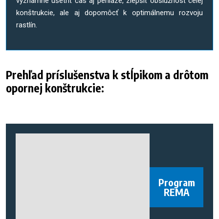
významne ušetriť čas aj peniaze, zlepšiť obslužnosť celej
konštrukcie, ale aj dopomôcť k optimálnemu rozvoju
rastlín.
Prehľad príslušenstva k stĺpikom a drôtom
opornej konštrukcie:
Program
REMA