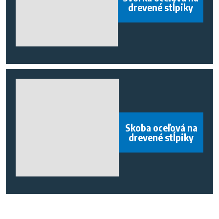
drevené stĺpiky
Skoba oceľová na
drevené stĺpiky