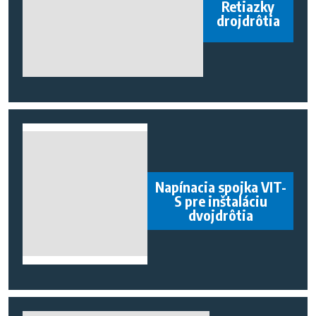
Retiazky
drojdrôtia
Napínacia spojka VIT-
S pre inštaláciu
dvojdrôtia