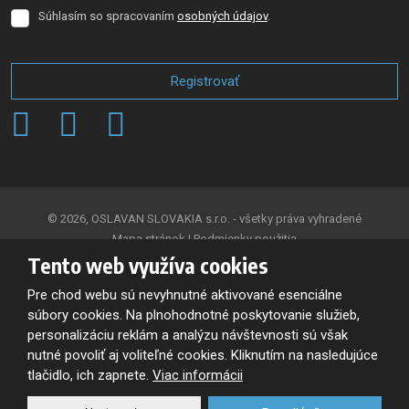
Súhlasím so spracovaním
osobných údajov
.
Súhlasím
so
spracovaním
osobných
Registrovať
údajov
.
Formulár
sa
nepodarilo
odoslať
© 2026, OSLAVAN SLOVAKIA s.r.o. - všetky práva vyhradené
Mapa stránok
|
Podmienky použitia
Tento web využíva cookies
VYTVORILA
Pre chod webu sú nevyhnutné aktivované esenciálne
súbory cookies. Na plnohodnotné poskytovanie služieb,
personalizáciu reklám a analýzu návštevnosti sú však
Tento web je chránený pomocou Google reCAPTCHA, a platia pre
nutné povoliť aj voliteľné cookies. Kliknutím na nasledujúce
neho
tlačidlo, ich zapnete.
Viac informácii
Zásady ochrany osobných údajov
a
zmluvné podmienky
spoločnosti Google.