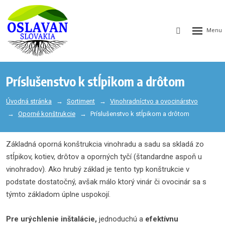
GEN_WEB
SEARCH_LA
Príslušenstvo k stĺpikom a drôtom
Úvodná stránka
Sortiment
Vinohradníctvo a ovocinárstvo
Oporné konštrukcie
Príslušenstvo k stĺpikom a drôtom
Základná oporná konštrukcia vinohradu a sadu sa skladá zo
stĺpikov, kotiev, drôtov a oporných tyčí (štandardne aspoň u
vinohradov). Ako hrubý základ je tento typ konštrukcie v
podstate dostatočný, avšak málo ktorý vinár či ovocinár sa s
týmto základom úplne uspokojí.
Pre urýchlenie inštalácie,
jednoduchú a
efektívnu