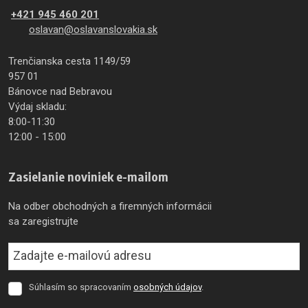
+421 945 460 201
oslavan@oslavanslovakia.sk
Trenčianska cesta 1149/59
957 01
Bánovce nad Bebravou
Výdaj skladu:
8:00-11:30
12:00 - 15:00
Zasielanie noviniek e-mailom
Na odber obchodných a firemných informácii
sa zaregistrujte
Súhlasím so spracovaním
osobných údajov
.
Súhlasím
so