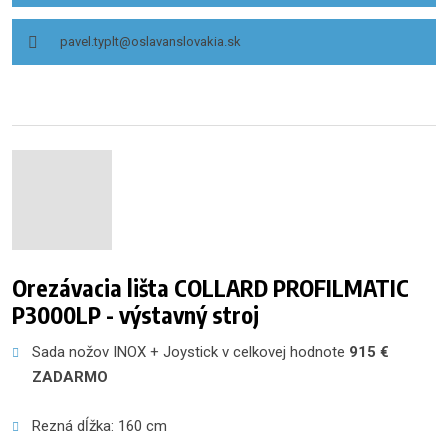
pavel.typlt@oslavanslovakia.sk
Orezávacia lišta COLLARD PROFILMATIC
P3000LP - výstavný stroj
Sada nožov INOX + Joystick v celkovej hodnote 
915 € 
ZADARMO
Rezná dĺžka: 160 cm