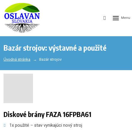
GEN_WEB
SEARCH_LA
Bazár strojov: výstavné a použité
Úvodná stránka
Bazár strojov
Diskové brány FAZA 16FPBA61
1x použité – stav vynikajúci nový stroj