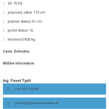
60-70 PS
pracovný záber 175 cm
priemer diskov 61 cm
počet diskov 16
hmotnosť 820 kg
Cena: Dohodou
Bližšie informácie:
Ing. Pavel Typlt
+421 907 734 992
pavel.typlt@oslavanslovakia.sk