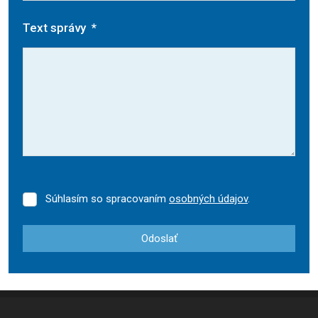
Text správy
*
Súhlasím so spracovaním
osobných údajov
.
Súhlasím
so
spracovaním
Odoslať
osobných
údajov
.
Formulár
sa
nepodarilo