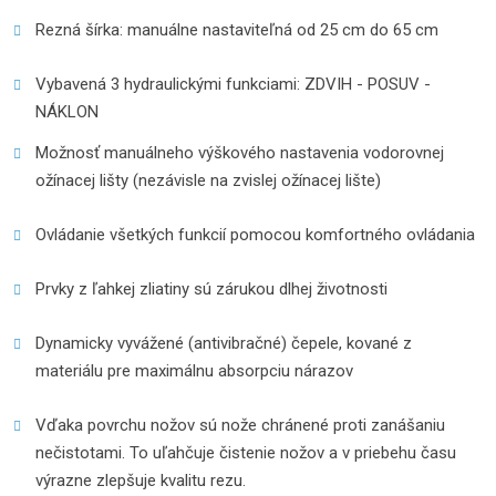
Rezná šírka: manuálne nastaviteľná od 25 cm do 65 cm
Vybavená 3 hydraulickými funkciami: ZDVIH - POSUV -
NÁKLON
Možnosť manuálneho výškového nastavenia vodorovnej 
ožínacej lišty (nezávisle na zvislej ožínacej lište)
Ovládanie všetkých funkcií pomocou komfortného ovládania
Prvky z ľahkej zliatiny sú zárukou dlhej životnosti
Dynamicky vyvážené (antivibračné) čepele, kované z 
materiálu pre maximálnu absorpciu nárazov
Vďaka povrchu nožov sú nože chránené proti zanášaniu
nečistotami. To uľahčuje čistenie nožov a v priebehu času
výrazne zlepšuje kvalitu rezu.