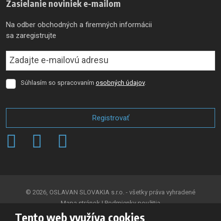
Zasielanie noviniek e-mailom
Na odber obchodných a firemných informácii
sa zaregistrujte
Súhlasím so spracovaním
osobných údajov
.
Súhlasím
so
spracovaním
osobných
Registrovať
údajov
.
Formulár
sa
nepodarilo
odoslať
© 2026, OSLAVAN SLOVAKIA s.r.o. - všetky práva vyhradené
Mapa stránok
|
Podmienky použitia
Tento web využíva cookies
VYTVORILA