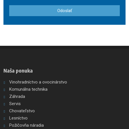
so
spracovaním
Odoslať
osobných
údajov
.
Formulár
sa
nepodarilo
odoslať
Naša ponuka
Vinohradníctvo a ovocinárstvo
Komunálna technika
Záhrada
Servis
Chovateľstvo
Lesníctvo
Požičovňa náradia