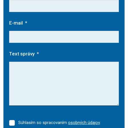
E-mail
*
Text správy
*
Súhlasím so spracovaním
osobných údajov
.
Súhlasím