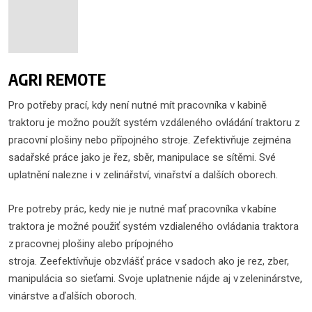
AGRI REMOTE
Pro potřeby prací, kdy není nutné mít pracovníka v kabině
traktoru je možno použít systém vzdáleného ovládání traktoru z
pracovní plošiny nebo přípojného stroje. Zefektivňuje zejména
sadařské práce jako je řez, sběr, manipulace se sítěmi. Své
uplatnění nalezne i v zelinářství, vinařství a dalších oborech.
Pre potreby prác, kedy nie je nutné mať pracovníka v kabíne
traktora je možné použiť systém vzdialeného ovládania traktora
z pracovnej plošiny alebo prípojného
stroja. Zeefektívňuje obzvlášť práce v sadoch ako je rez, zber,
manipulácia so sieťami. Svoje uplatnenie nájde aj v zeleninárstve,
vinárstve a ďalších oboroch.