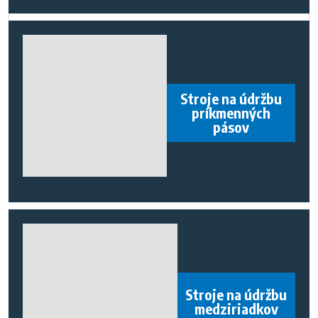
Stroje na údržbu
príkmenných
pásov
Stroje na údržbu
medziriadkov