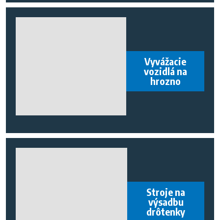
Vyvážacie
vozidlá na
hrozno
Stroje na
výsadbu
drôtenky