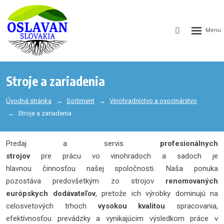
GEN_WEB
SEARCH_LA
Stroje a zariadenia
Úvodná stránka
Sortiment
Vinohradníctvo a ovocinárstvo
Stroje a zariadenia
Predaj a servis
profesionálnych
strojov
pre prácu vo vinohradoch a sadoch je
hlavnou činnosťou našej spoločnosti. Naša ponuka
pozostáva predovšetkým zo strojov
renomovaných
európskych dodávateľov
, pretože ich výrobky dominujú na
celosvetových trhoch
vysokou kvalitou
spracovania,
efektívnosťou prevádzky a vynikajúcim výsledkom práce v