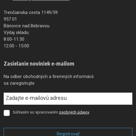
Trenčianska cesta 1149/59
957 01
Bánovce nad Bebravou
Výdaj skladu:
8:00-11:30
12:00 - 15:00
Zasielanie noviniek e-mailom
Na odber obchodných a firemných informácii
sa zaregistrujte
Súhlasím so spracovaním
osobných údajov
.
Súhlasím
so
spracovaním
osobných
Registrovať
údajov
.