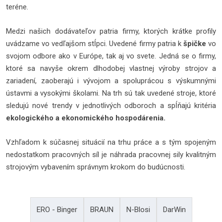
teréne.
Medzi našich dodávateľov patria firmy, ktorých krátke profily
uvádzame vo vedľajšom stĺpci. Uvedené firmy patria k
špičke
vo
svojom odbore ako v Európe, tak aj vo svete. Jedná se o firmy,
ktoré sa navyše okrem dlhodobej vlastnej výroby strojov a
zariadení, zaoberajú i vývojom a spoluprácou s výskumnými
ústavmi a vysokými školami. Na trh sú tak uvedené stroje, ktoré
sledujú nové trendy v jednotlivých odboroch a spĺňajú kritéria
ekologického a ekonomického hospodárenia.
Vzhľadom k súčasnej situácií na trhu práce a s tým spojeným
nedostatkom pracovných síl je náhrada pracovnej sily kvalitným
strojovým vybavením správnym krokom do budúcnosti.
ERO - Binger
BRAUN
N-Blosi
DarWin