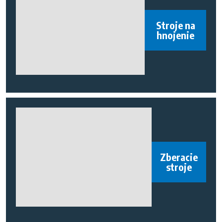
Stroje na
hnojenie
Zberacie
stroje