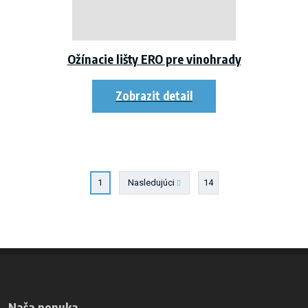
Ožínacie lišty ERO pre vinohrady
2
3
Nasledujúci
14
1
Naša ponuka