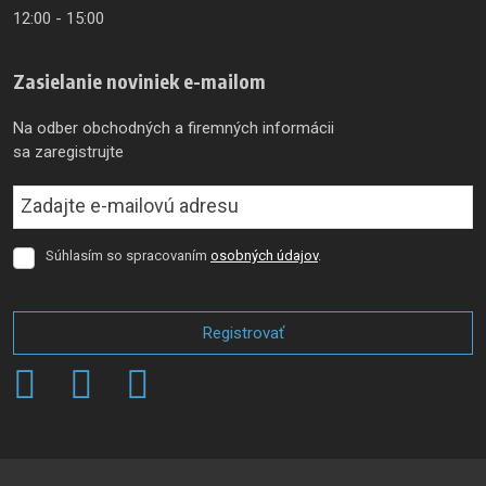
12:00 - 15:00
Zasielanie noviniek e-mailom
Na odber obchodných a firemných informácii
sa zaregistrujte
Súhlasím so spracovaním
osobných údajov
.
Súhlasím
so
spracovaním
osobných
Registrovať
údajov
.
Formulár
sa
nepodarilo
odoslať