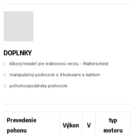
DOPLNKY
kĺbový hriadeľ pre traktorovú verziu - Walterscheid
manipulačný podvozok s 4 kolesami a tiahlom
poľnohospodársky podvozok
Prevedenie
typ
Výkon
V
pohonu
motoru