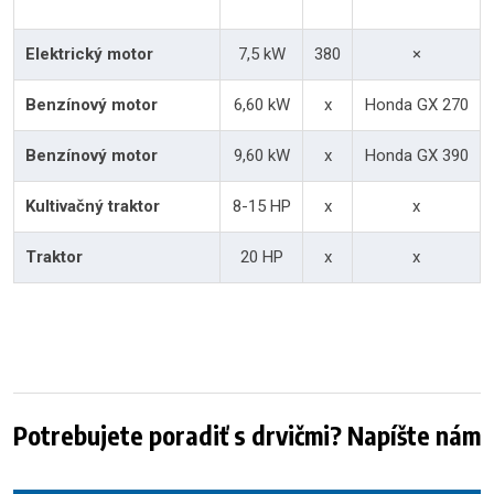
Elektrický motor
7,5 kW
380
×
Benzínový motor
6,60 kW
x
Honda GX 270
Benzínový motor
9,60 kW
x
Honda GX 390
Kultivačný traktor
8-15 HP
x
x
Traktor
20 HP
x
x
Potrebujete poradiť s drvičmi? Napíšte nám