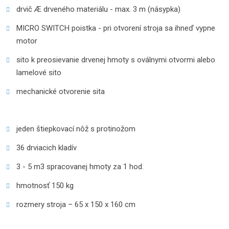
drvič Æ drveného materiálu - max. 3 m (násypka)
MICRO SWITCH poistka - pri otvorení stroja sa ihneď vypne
motor
sito k preosievanie drvenej hmoty s oválnymi otvormi alebo
lamelové sito
mechanické otvorenie sita
jeden štiepkovací nôž s protinožom
36 drviacich kladív
3 - 5 m3 spracovanej hmoty za 1 hod.
hmotnosť 150 kg
rozmery stroja – 65 x 150 x 160 cm