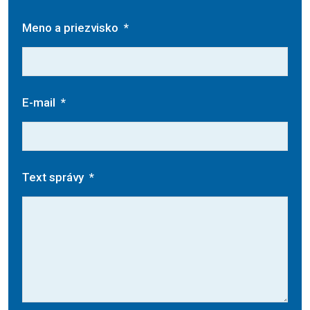
Meno a priezvisko
*
E-mail
*
Text správy
*