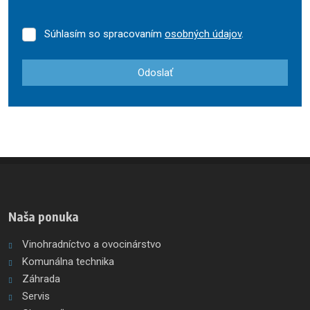
Súhlasím so spracovaním
osobných údajov
.
Súhlasím
so
spracovaním
Odoslať
osobných
údajov
.
Formulár
sa
nepodarilo
odoslať
Naša ponuka
Vinohradníctvo a ovocinárstvo
Komunálna technika
Záhrada
Servis