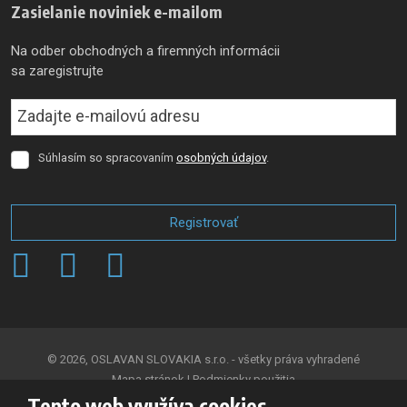
Zasielanie noviniek e-mailom
Na odber obchodných a firemných informácii
sa zaregistrujte
Súhlasím so spracovaním
osobných údajov
.
Súhlasím
so
spracovaním
osobných
Registrovať
údajov
.
Formulár
sa
nepodarilo
odoslať
© 2026, OSLAVAN SLOVAKIA s.r.o. - všetky práva vyhradené
Mapa stránok
|
Podmienky použitia
Tento web využíva cookies