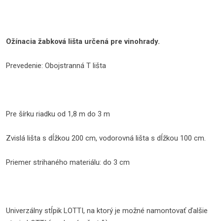
Ožínacia žabková lišta určená pre vinohrady.
Prevedenie: Obojstranná T lišta
Pre šírku riadku od 1,8 m do 3 m
Zvislá lišta s dĺžkou 200 cm, vodorovná lišta s dĺžkou 100 cm.
Priemer strihaného materiálu: do 3 cm
Univerzálny stĺpik LOTTI, na ktorý je možné namontovať ďalšie