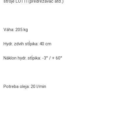
stroje LOTTI (predrezávač atď.)
Váha: 205 kg
Hydr. zdvih stĺpika: 40 cm
Náklon hydr. stĺpika: -3° / + 60°
Potreba oleja: 20 l/min