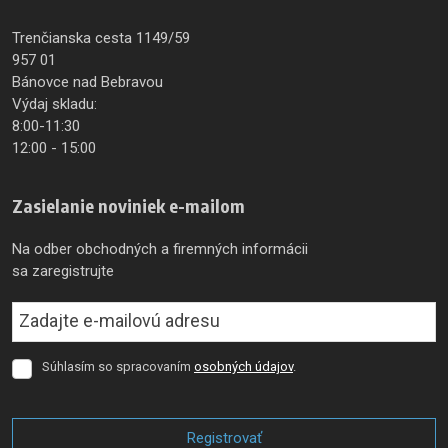
Trenčianska cesta 1149/59
957 01
Bánovce nad Bebravou
Výdaj skladu:
8:00-11:30
12:00 - 15:00
Zasielanie noviniek e-mailom
Na odber obchodných a firemných informácii
sa zaregistrujte
Súhlasím so spracovaním
osobných údajov
.
Súhlasím
so
spracovaním
osobných
Registrovať
údajov
.