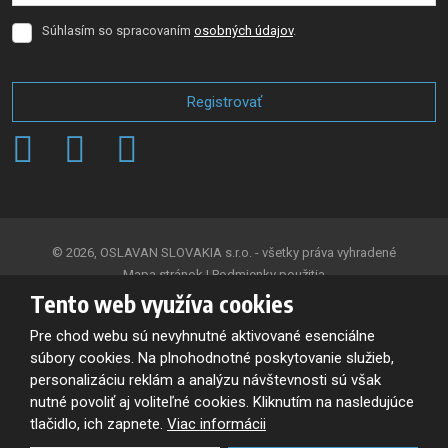
Súhlasím so spracovaním
osobných údajov
.
Súhlasím
so
spracovaním
osobných
Registrovať
údajov
.
Formulár
sa
nepodarilo
odoslať
© 2026, OSLAVAN SLOVAKIA s.r.o. - všetky práva vyhradené
Mapa stránok
|
Podmienky použitia
Tento web využíva cookies
VYTVORILA
Pre chod webu sú nevyhnutné aktivované esenciálne
súbory cookies. Na plnohodnotné poskytovanie služieb,
personalizáciu reklám a analýzu návštevnosti sú však
Tento web je chránený pomocou Google reCAPTCHA, a platia pre
nutné povoliť aj voliteľné cookies. Kliknutím na nasledujúce
neho
tlačidlo, ich zapnete.
Viac informácii
Zásady ochrany osobných údajov
a
zmluvné podmienky
spoločnosti Google.