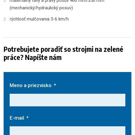
maximálny ľavý a pravý posuv 400 mm/350 mm
(mechanický/hydraulický posuv)
rýchlosť mulčovania 3-6 km/h
Potrebujete poradiť so strojmi na zelené
práce? Napíšte nám
Meno a priezvisko
*
E-mail
*