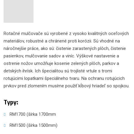
Rotačné mulčovače sú vyrobené z vysoko kvalitných oceľových
materiálov, robustné a chránené proti korózii. Sú vhodné na
náročnejšie práce, ako sú: čistenie zarastených plôch, čistenie
pasienkov, mulčovanie sadov a viníc. Výškové nastavenie a
ostrenie nožov umožňuje kosenie zelených plôch, parkov a
detských ihrísk. Ich špecialitou sú trojlisté vrtule s tromi
rotujúcimi lopatkami špeciálneho tvaru. Na ochranu rotujúcich
prvkov pred zlomením musíme použiť kĺbový hriadeľ so spojkou.
Typy:
RM1700 (šírka 1700mm
RM1500 (šírka 1500mm)