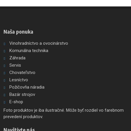
odoslať
Naša ponuka
Vinohradníctvo a ovocinárstvo
Komunálna technika
Záhrada
Servis
Chovateľstvo
Lesníctvo
Požičovňa náradia
Bazár strojov
E-shop
Foto produktov je iba ilustračné. Môže byť rozdiel vo farebnom
prevedení produktov.
Navštívte nás