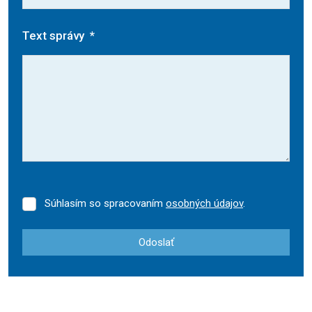
Text správy
*
Súhlasím so spracovaním
osobných údajov
.
Súhlasím
so
spracovaním
Odoslať
osobných
údajov
.
Formulár
sa
nepodarilo