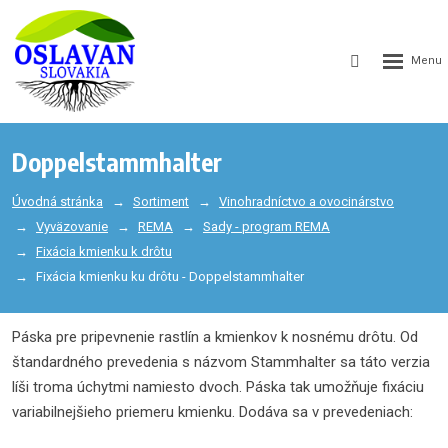
GEN_WEB
SEARCH_LA
Doppelstammhalter
Úvodná stránka
Sortiment
Vinohradníctvo a ovocinárstvo
Vyväzovanie
REMA
Sady - program REMA
Fixácia kmienku k drôtu
Fixácia kmienku ku drôtu - Doppelstammhalter
Páska pre pripevnenie rastlín a kmienkov k nosnému drôtu. Od
štandardného prevedenia s názvom Stammhalter sa táto verzia
líši troma úchytmi namiesto dvoch. Páska tak umožňuje fixáciu
variabilnejšieho priemeru kmienku. Dodáva sa v prevedeniach: