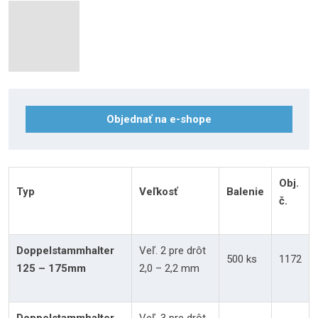
Objednať na e-shope
Obj.
Typ
Veľkosť
Balenie
č.
Doppelstammhalter
Veľ. 2 pre drôt
500 ks
1172
125 – 175mm
2,0 – 2,2 mm