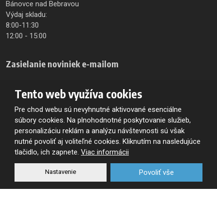
Bánovce nad Bebravou
Výdaj skladu:
8:00-11:30
12:00 - 15:00
Zasielanie noviniek e-mailom
Na odber obchodných a firemných informácii
Tento web využíva cookies
sa zaregistrujte
Pre chod webu sú nevyhnutné aktivované esenciálne
súbory cookies. Na plnohodnotné poskytovanie služieb,
personalizáciu reklám a analýzu návštevnosti sú však
nutné povoliť aj voliteľné cookies. Kliknutím na nasledujúce
Súhlasím so spracovaním
osobných údajov
.
Súhlasím
so
tlačidlo, ich zapnete.
Viac informácii
spracovaním
osobných
Nastavenie
Povoliť vše
Registrovať
údajov
.
Formulár
sa