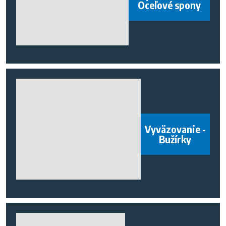
Oceľové spony
Vyväzovanie -
Bužírky