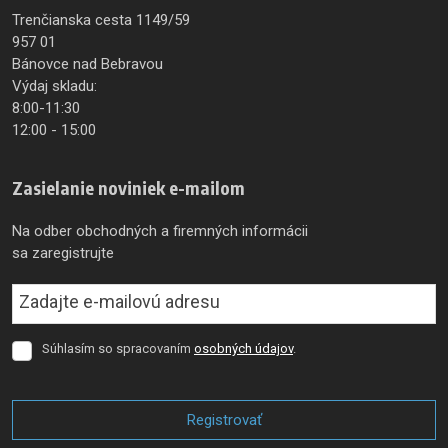
Trenčianska cesta 1149/59
957 01
Bánovce nad Bebravou
Výdaj skladu:
8:00-11:30
12:00 - 15:00
Zasielanie noviniek e-mailom
Na odber obchodných a firemných informácii
sa zaregistrujte
Súhlasím so spracovaním
osobných údajov
.
Súhlasím
so
spracovaním
osobných
Registrovať
údajov
.