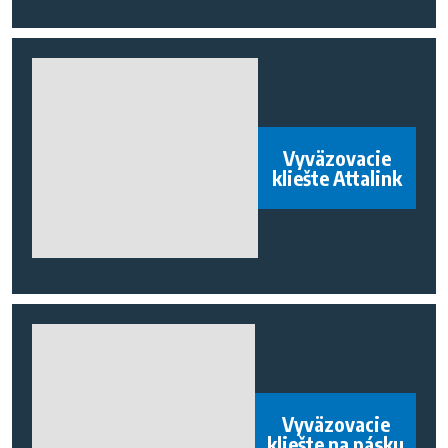
Vyväzovacie
kliešte Attalink
Vyväzovacie
kliešte na pásku