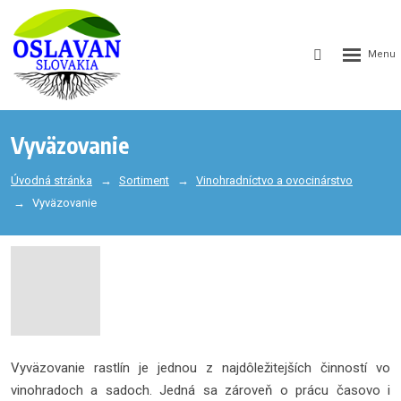
GEN_WEB
SEARCH_LA
Vyväzovanie
Úvodná stránka
Sortiment
Vinohradníctvo a ovocinárstvo
Vyväzovanie
Vyväzovanie rastlín je jednou z najdôležitejších činností vo
vinohradoch a sadoch. Jedná sa zároveň o prácu časovo i