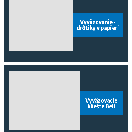
Vyväzovanie -
drôtiky v papieri
Vyväzovacie
kliešte Beli