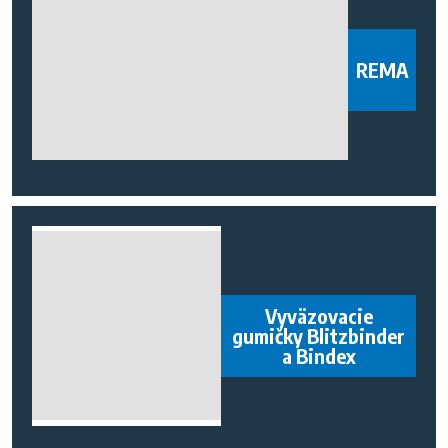
REMA
Vyväzovacie
gumičky Blitzbinder
a Bindex