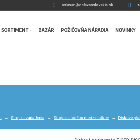
oslavan@oslavanslovakia.sk
+
SORTIMENT
BAZÁR
POŽIČOVŇA NÁRADIA
NOVINKY
o
Stroje a zariadenia
Stroje na údržbu medziriadkov
Diskové plu