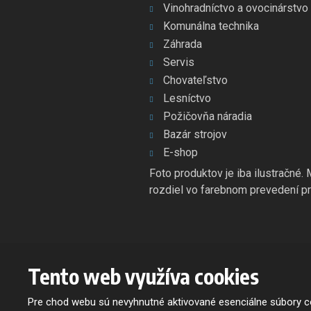
Vinohradníctvo a ovocinárstvo
Komunálna technika
Záhrada
Servis
Chovateľstvo
Lesníctvo
Požičovňa náradia
Bazár strojov
E-shop
Foto produktov je iba ilustračné.
rozdiel vo farebnom prevedení pr
Tento web využíva cookies
© 2026, OSLAVAN SLOVAKIA s.r.o. - všetky práva vyhradené
Mapa stránok
|
Podmienky použitia
Pre chod webu sú nevyhnutné aktivované esenciálne súbory co
Tento web je chránený pomocou G