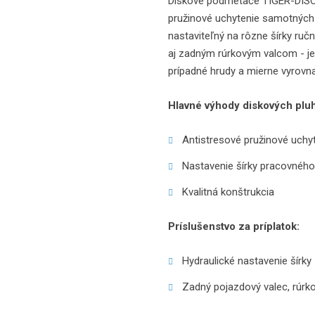
Diskové podmetače TIGER-DISC 
pružinové uchytenie samotných 
nastaviteľný na rôzne šírky ručn
aj zadným rúrkovým valcom - je
prípadné hrudy a mierne vyrovna
Hlavné výhody diskových plu
Antistresové pružinové uchy
Nastavenie šírky pracovného
Kvalitná konštrukcia
Príslušenstvo za príplatok:
Hydraulické nastavenie šírky
Zadný pojazdový valec, rúrk