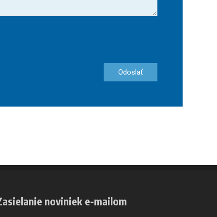
Odoslať
Zasielanie noviniek e-mailom