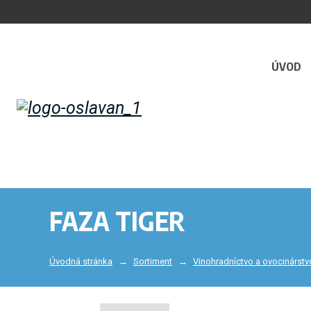
ÚVOD
FAZA TIGER
Úvodná stránka
Sortiment
Vinohradníctvo a ovocinárstv