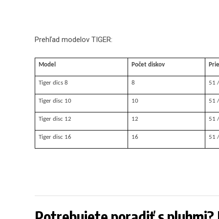
Prehľad modelov TIGER:
Model
Počet diskov
Pri
Tiger dics 8
8
51 
Tiger disc 10
10
51 
Tiger disc 12
12
51 
Tiger disc 16
16
51 
Potrebujete poradiť s pluhmi