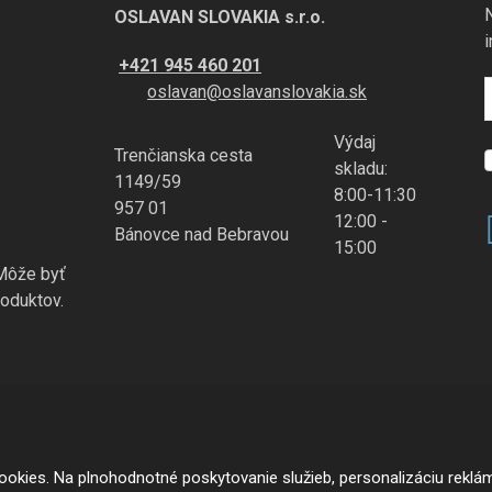
OSLAVAN SLOVAKIA s.r.o.
+421 945 460 201
oslavan@oslavanslovakia.sk
Výdaj
Trenčianska cesta
S
skladu:
1149/59
8:00-11:30
957 01
12:00 -
Bánovce nad Bebravou
ú
15:00
 Môže byť
oduktov.
okies. Na plnohodnotné poskytovanie služieb, personalizáciu reklá
oogle reCAPTCHA, a platia pre neho
Zásady ochrany osobných údajov
a
zmluv