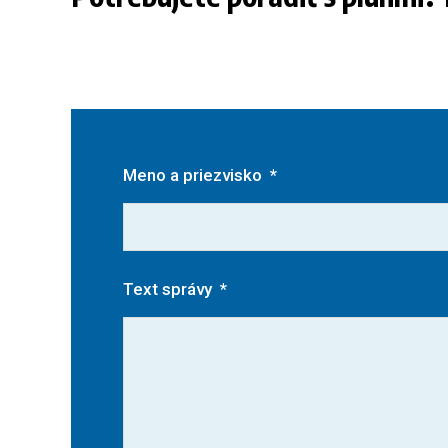
Meno a priezvisko
*
Text správy
*