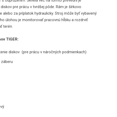
s odpružením. Skvelá vec na tomto prevední je
diskov pre prácu v tvrdšej pôde. Rám je šírkovo
e alebo za príplatok hydraulicky. Stroj môže byť vybavený
ho úlohou je monitorovať pracovnú hĺbku a rozdrviť
ť terén.
hov TIGER:
tenie diskov (pre prácu v náročných podmienkach)
 záberu
ový