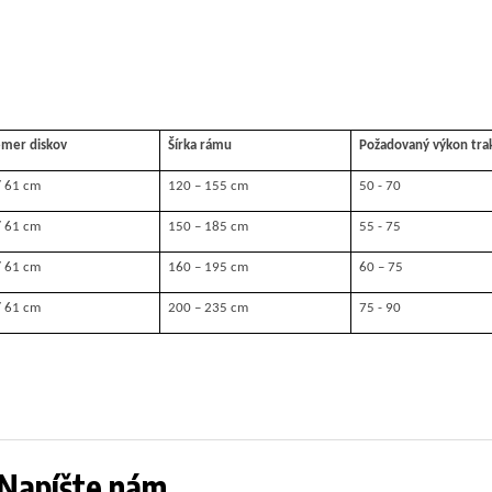
emer diskov
Šírka rámu
Požadovaný výkon tra
/ 61 cm
120 – 155 cm
50 - 70
/ 61 cm
150 – 185 cm
55 - 75
/ 61 cm
160 – 195 cm
60 – 75
/ 61 cm
200 – 235 cm
75 - 90
? Napíšte nám.