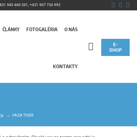
421 945 460 201, +421 907 734 992
ČLÁNKY
FOTOGALÉRIA
O NÁS
E-
SEARCH_LABEL
SHOP
KONTAKTY
hy
FAZA TIGER