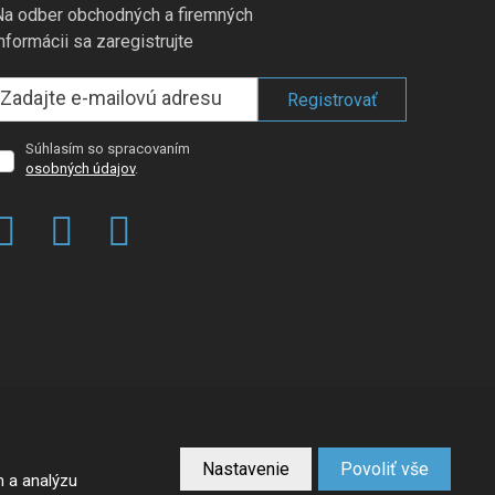
Na odber obchodných a firemných
informácii sa zaregistrujte
Registrovať
Súhlasím so spracovaním
úhlasím
osobných údajov
.
so
spracovaním
osobných
Formulár
dajov
.
sa
nepodarilo
odoslať
VYTVORILA
Nastavenie
Povoliť vše
m a analýzu
né podmienky
spoločnosti Google.