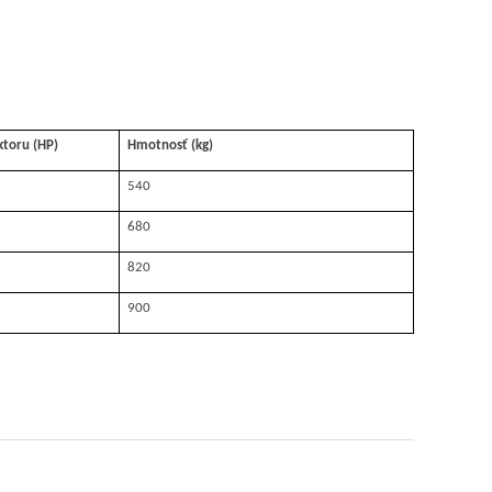
ktoru (HP)
Hmotnosť (kg)
540
680
820
900