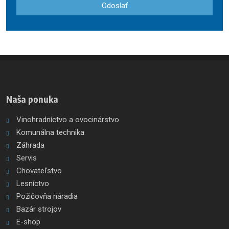
Odoslať
osobných
údajov
.
Formulár
sa
nepodarilo
odoslať
Naša ponuka
Vinohradníctvo a ovocinárstvo
Komunálna technika
Záhrada
Servis
Chovateľstvo
Lesníctvo
Požičovňa náradia
Bazár strojov
E-shop