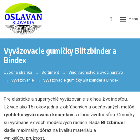
GEN_WEB
SEARCH_LA
Vyväzovacie gumičky Blitzbinder a
Bindex
Úvodná stránka
Sortiment
Vinohradníctvo a ovocinárstvo
Vyväzovanie
Vyväzovacie gumičky Blitzbinder a Bindex
Pre elastické a superrychlé vyväzovanie s dlhou životnosťou.
Už viac ako 15 rokov jedna z obľúbených a oceňovaných metód
rýchleho vyväzovania kmienkov
s dlhou životnosťou. Gumičky
sú vyrábané v dvoch modelových radách. Rada
Blitzbinder
kladie maximálny dôraz na kvalitu materiálu a
vynikajúcu pružnosť.