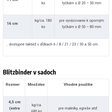
ks
tyčkám s Ø 20 – 50 mm
kg/ca. 180
pre vyväzovanie k oporným
16 cm
ks
tyčkám s Ø 50 – 80 mm
… dostupné taktiež v dĺžkach 6 / 8 / 21 / 23 / 30 a 50 cm
Blitzbinder v sadoch
Rozmer
Množstvo
Vhodné použitie
4,5 cm
kg/ca.
(extra
pre maliníky, egreše atď.
680 ks