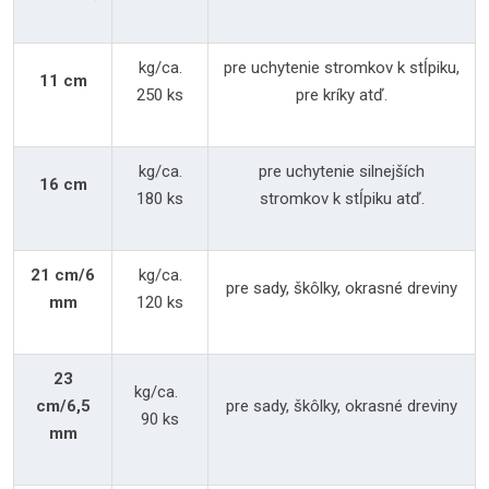
kg/ca.
pre uchytenie stromkov k stĺpiku,
11 cm
250 ks
pre kríky atď.
kg/ca.
pre uchytenie silnejších
16 cm
180 ks
stromkov k stĺpiku atď.
21 cm/6
kg/ca.
pre sady, škôlky, okrasné dreviny
mm
120 ks
23
kg/ca.
cm/6,5
pre sady, škôlky, okrasné dreviny
90 ks
mm