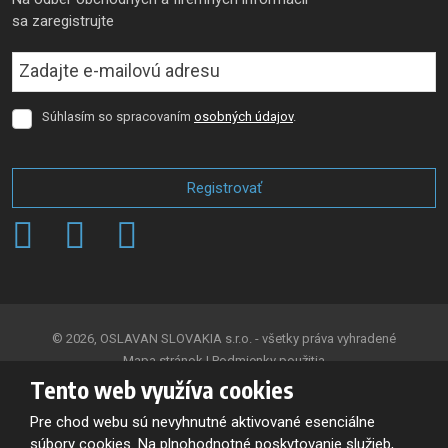
sa zaregistrujte
Súhlasím so spracovaním
osobných údajov
.
Súhlasím
so
spracovaním
osobných
Registrovať
údajov
.
Formulár
sa
nepodarilo
odoslať
© 2026, OSLAVAN SLOVAKIA s.r.o. - všetky práva vyhradené
Mapa stránok
|
Podmienky použitia
Tento web využíva cookies
VYTVORILA
Pre chod webu sú nevyhnutné aktivované esenciálne
súbory cookies. Na plnohodnotné poskytovanie služieb,