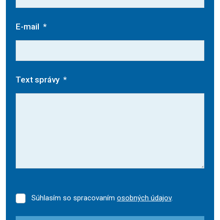
E-mail
*
Text správy
*
Súhlasím so spracovaním
osobných údajov
.
Súhlasím
so
spracovaním