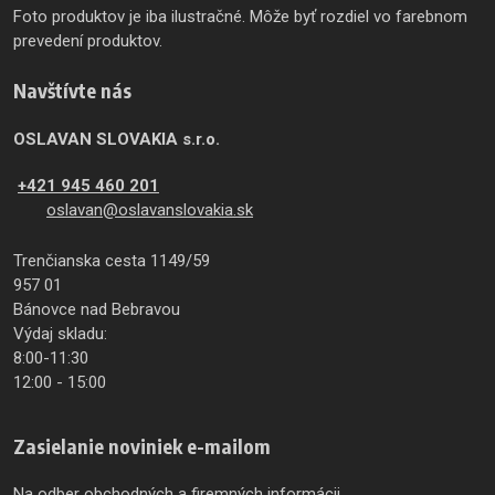
Foto produktov je iba ilustračné. Môže byť rozdiel vo farebnom
prevedení produktov.
Navštívte nás
OSLAVAN SLOVAKIA s.r.o.
+421 945 460 201
oslavan@oslavanslovakia.sk
Trenčianska cesta 1149/59
957 01
Bánovce nad Bebravou
Výdaj skladu:
8:00-11:30
12:00 - 15:00
Zasielanie noviniek e-mailom
Na odber obchodných a firemných informácii