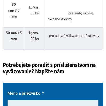
30
kg/ca.
cm/7,5
65 ks
pre sady, škôlky,
mm
okrasné dreviny
50 cm/15
kg/ca.
pre sady, škôlky, okrasné dreviny
mm
20 ks
Potrebujete poradiť s príslušenstvom na
vyväzovanie? Napíšte nám
Meno a priezvisko
*