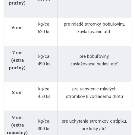
pružný)
kg/ca.
pre mladé stromky, bobuľoviny,
6 cm
520 ks
zavlažovanie atď.
7 cm
kg/ca.
pre bobuľoviny,
(extra
490 ks
zavlažovacie hadice atď.
pružný)
kg/ca.
pre uchytenie mladých
8 cm
450 ks
stromkov k vodiacemu drôtu
9 cm
kg/ca.
pre uchytenie stromkov k stĺpiku,
(extra
300 ks
pre kríky atď.
robustný)