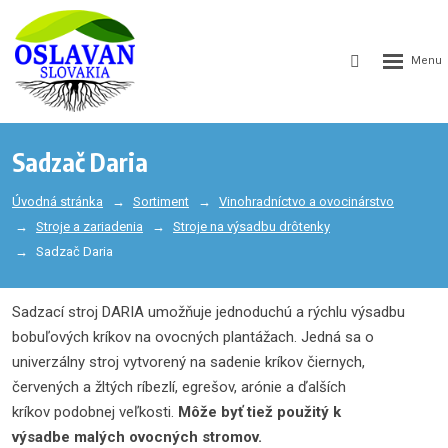
GEN_WEB
SEARCH_LA
Sadzač Daria
Úvodná stránka
Sortiment
Vinohradníctvo a ovocinárstvo
Stroje a zariadenia
Stroje na výsadbu drôtenky
Sadzač Daria
Sadzací stroj DARIA umožňuje jednoduchú a rýchlu výsadbu
bobuľových kríkov na ovocných plantážach. Jedná sa o
univerzálny stroj vytvorený na sadenie kríkov čiernych,
červených a žltých ríbezlí, egrešov, arónie a ďalších
kríkov podobnej veľkosti.
Môže byť tiež použitý k
výsadbe malých ovocných stromov.