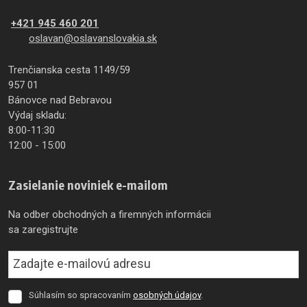
+421 945 460 201
oslavan@oslavanslovakia.sk
Trenčianska cesta 1149/59
957 01
Bánovce nad Bebravou
Výdaj skladu:
8:00-11:30
12:00 - 15:00
Zasielanie noviniek e-mailom
Na odber obchodných a firemných informácii
sa zaregistrujte
Súhlasím so spracovaním
osobných údajov
.
Súhlasím