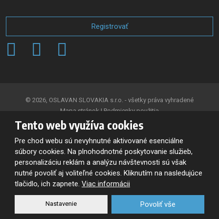
so
spracovaním
osobných
Registrovať
údajov
.
Formulár
sa
nepodarilo
odoslať
© 2026, OSLAVAN SLOVAKIA s.r.o. - všetky práva vyhradené
Mapa stránok
|
Podmienky použitia
Tento web využíva cookies
VYTVORILA
Pre chod webu sú nevyhnutné aktivované esenciálne
súbory cookies. Na plnohodnotné poskytovanie služieb,
personalizáciu reklám a analýzu návštevnosti sú však
Tento web je chránený pomocou Google reCAPTCHA, a platia pre
nutné povoliť aj voliteľné cookies. Kliknutím na nasledujúce
neho
tlačidlo, ich zapnete.
Viac informácii
Zásady ochrany osobných údajov
a
zmluvné podmienky
spoločnosti Google.
Nastavenie
Povoliť vše