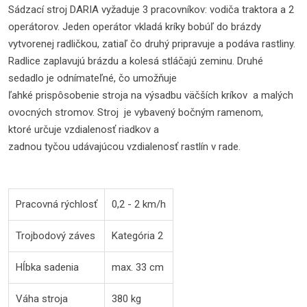
Sádzací stroj DARIA vyžaduje 3 pracovníkov: vodiča traktora a 2
operátorov. Jeden operátor vkladá kríky bobúľ do brázdy
vytvorenej radličkou, zatiaľ čo druhý pripravuje a podáva rastliny.
Radlice zaplavujú brázdu a kolesá stláčajú zeminu. Druhé
sedadlo je odnímateľné, čo umožňuje
ľahké prispôsobenie stroja na výsadbu väčších kríkov a malých
ovocných stromov. Stroj je vybavený bočným ramenom,
ktoré určuje vzdialenosť riadkov a
zadnou tyčou udávajúcou vzdialenosť rastlín v rade.
Pracovná rýchlosť
0,2 - 2 km/h
Trojbodový záves
Kategória 2
Hĺbka sadenia
max. 33 cm
Váha stroja
380 kg