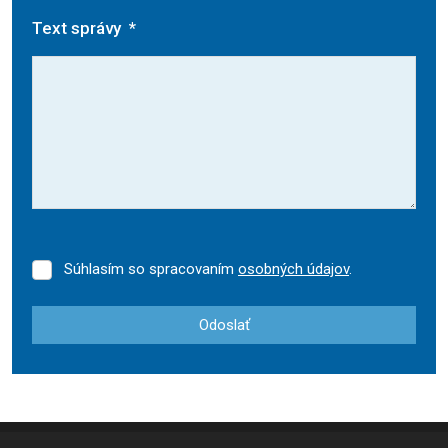
Text správy
*
Súhlasím so spracovaním
osobných údajov
.
Súhlasím
so
spracovaním
Odoslať
osobných
údajov
.
Formulár
sa
nepodarilo