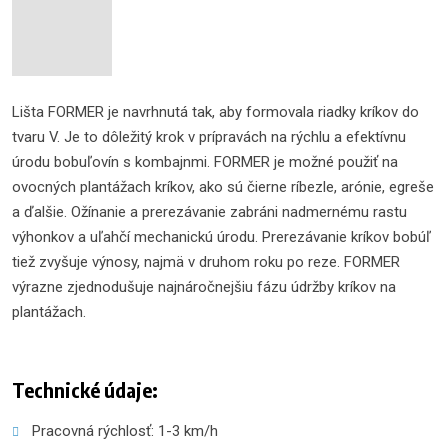
Lišta FORMER je navrhnutá tak, aby formovala riadky kríkov do
tvaru V. Je to dôležitý krok v prípravách na rýchlu a efektívnu
úrodu bobuľovín s kombajnmi. FORMER je možné použiť na
ovocných plantážach kríkov, ako sú čierne ríbezle, arónie, egreše
a ďalšie. Ožínanie a prerezávanie zabráni nadmernému rastu
výhonkov a uľahčí mechanickú úrodu. Prerezávanie kríkov bobúľ
tiež zvyšuje výnosy, najmä v druhom roku po reze. FORMER
výrazne zjednodušuje najnáročnejšiu fázu údržby kríkov na
plantážach.
Technické údaje:
Pracovná rýchlosť: 1-3 km/h