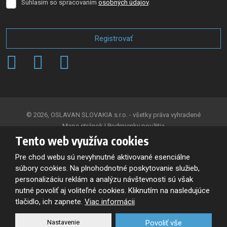
Súhlasím so spracovaním
osobných údajov
.
Súhlasím
so
spracovaním
osobných
Registrovať
údajov
.
Formulár
sa
nepodarilo
odoslať
© 2026, OSLAVAN SLOVAKIA s.r.o. - všetky práva vyhradené
Mapa stránok
|
Podmienky použitia
Tento web využíva cookies
VYTVORILA
Pre chod webu sú nevyhnutné aktivované esenciálne
súbory cookies. Na plnohodnotné poskytovanie služieb,
personalizáciu reklám a analýzu návštevnosti sú však
Tento web je chránený pomocou Google reCAPTCHA, a platia pre
nutné povoliť aj voliteľné cookies. Kliknutím na nasledujúce
neho
tlačidlo, ich zapnete.
Viac informácii
Zásady ochrany osobných údajov
a
zmluvné podmienky
spoločnosti Google.
Nastavenie
Povoliť vše