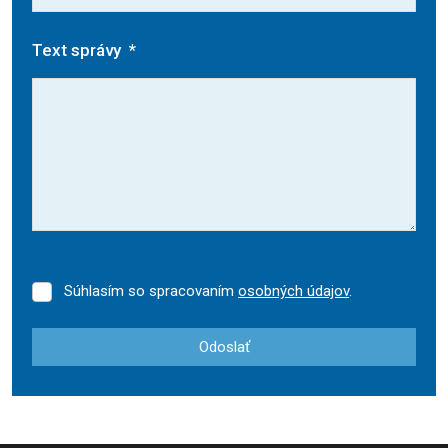
Text správy
*
Súhlasím so spracovaním
osobných údajov
.
Súhlasím
so
spracovaním
Odoslať
osobných
údajov
.
Formulár
sa
nepodarilo