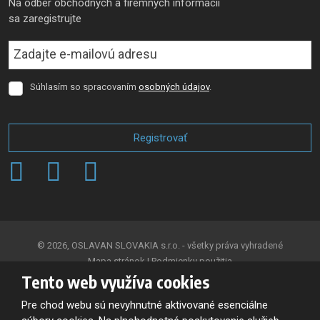
Na odber obchodných a firemných informácii
sa zaregistrujte
Súhlasím so spracovaním
osobných údajov
.
Súhlasím
so
spracovaním
osobných
Registrovať
údajov
.
Formulár
sa
nepodarilo
odoslať
© 2026, OSLAVAN SLOVAKIA s.r.o. - všetky práva vyhradené
Mapa stránok
|
Podmienky použitia
Tento web využíva cookies
VYTVORILA
Pre chod webu sú nevyhnutné aktivované esenciálne