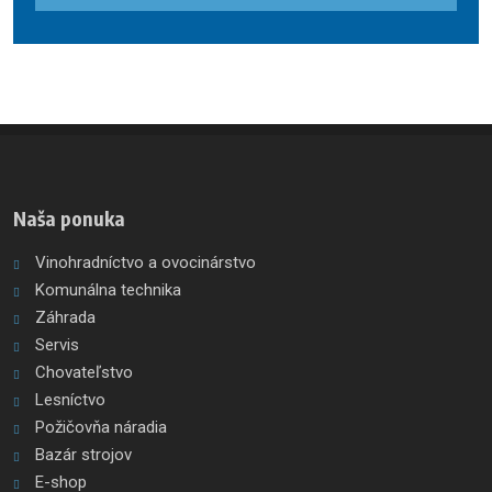
údajov
.
Formulár
sa
nepodarilo
odoslať
Naša ponuka
Vinohradníctvo a ovocinárstvo
Komunálna technika
Záhrada
Servis
Chovateľstvo
Lesníctvo
Požičovňa náradia
Bazár strojov
E-shop