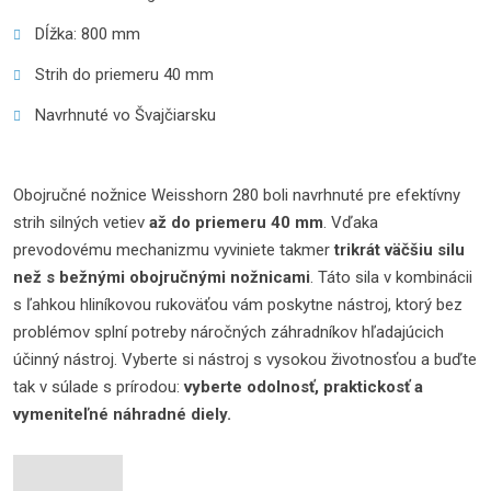
Dĺžka: 800 mm
Strih do priemeru 40 mm
Navrhnuté vo Švajčiarsku
Obojručné nožnice Weisshorn 280 boli navrhnuté pre efektívny
strih silných vetiev
až do priemeru 40 mm
. Vďaka
prevodovému mechanizmu vyviniete takmer
trikrát väčšiu silu
než s bežnými obojručnými nožnicami
. Táto sila v kombinácii
s ľahkou hliníkovou rukoväťou vám poskytne nástroj, ktorý bez
problémov splní potreby náročných záhradníkov hľadajúcich
účinný nástroj. Vyberte si nástroj s vysokou životnosťou a buďte
tak v súlade s prírodou:
vyberte odolnosť, praktickosť a
vymeniteľné náhradné diely.