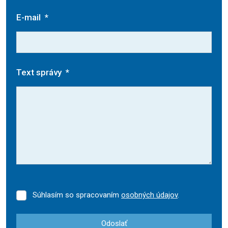
E-mail
*
Text správy
*
Súhlasím so spracovaním
osobných údajov
.
Súhlasím
so
spracovaním
Odoslať
osobných