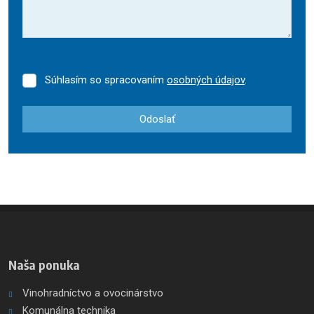
Súhlasím so spracovaním
osobných údajov
.
Súhlasím
so
spracovaním
Odoslať
osobných
údajov
.
Formulár
sa
nepodarilo
odoslať
Naša ponuka
Vinohradníctvo a ovocinárstvo
Komunálna technika