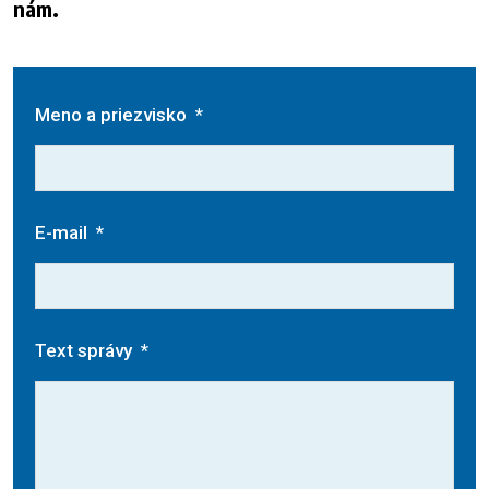
nám.
Meno a priezvisko
*
E-mail
*
Text správy
*