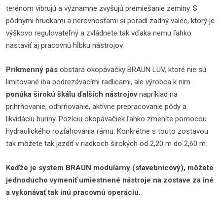
terénom vibrujú a významne zvyšujú premiešanie zeminy. S
pôdnymi hrudkami a nerovnosťami si poradí zadný valec, ktorý je
výškovo regulovateľný a zvládnete tak vďaka nemu ľahko
nastaviť aj pracovnú hĺbku nástrojov.
Príkmenný pás
obstará okopávačky BRAUN LUV, ktoré nie sú
limitované iba podrezávacími radlicami, ale výrobca k nim
ponúka širokú škálu ďalších nástrojov
napríklad na
prihrňovanie, odhrňovanie, aktívne prepracovanie pôdy a
likvidáciu buriny. Pozíciu okopávačiek ľahko zmeníte pomocou
hydraulického rozťahovania rámu. Konkrétne s touto zostavou
tak môžete tak jazdiť v riadkoch širokých od 2,20 m do 2,60 m.
Keďže je systém BRAUN modulárny (stavebnicový), môžete
jednoducho vymeniť umiestnené nástroje na zostave za iné
a vykonávať tak inú pracovnú operáciu.