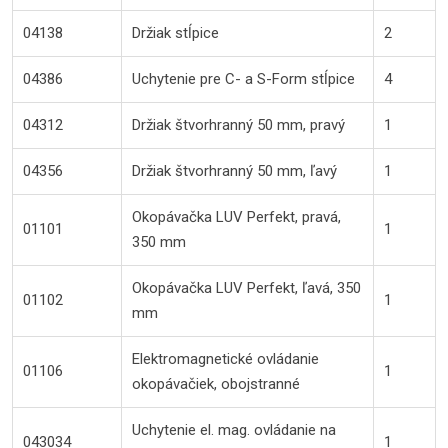
04138
Držiak stĺpice
2
04386
Uchytenie pre C- a S-Form stĺpice
4
04312
Držiak štvorhranný 50 mm, pravý
1
04356
Držiak štvorhranný 50 mm, ľavý
1
Okopávačka LUV Perfekt, pravá,
01101
1
350 mm
Okopávačka LUV Perfekt, ľavá, 350
01102
1
mm
Elektromagnetické ovládanie
01106
1
okopávačiek, obojstranné
Uchytenie el. mag. ovládanie na
043034
1