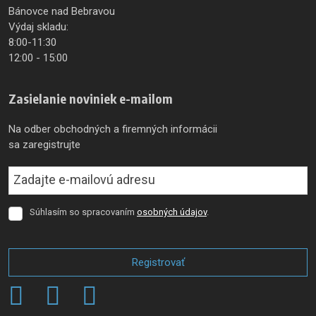
Bánovce nad Bebravou
Výdaj skladu:
8:00-11:30
12:00 - 15:00
Zasielanie noviniek e-mailom
Na odber obchodných a firemných informácii
sa zaregistrujte
Súhlasím so spracovaním
osobných údajov
.
Súhlasím
so
spracovaním
osobných
Registrovať
údajov
.
Formulár
sa