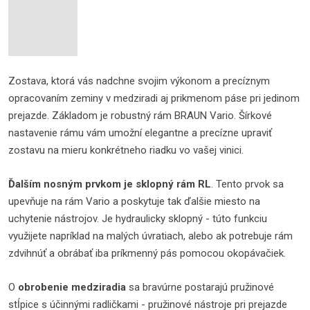
Zostava, ktorá vás nadchne svojim výkonom a precíznym
opracovaním zeminy v medziradi aj prikmenom páse pri jedinom
prejazde. Základom je robustný rám BRAUN Vario. Šírkové
nastavenie rámu vám umožní elegantne a precízne upraviť
zostavu na mieru konkrétneho riadku vo vašej vinici.
Ďalším nosným prvkom je sklopný rám RL
. Tento prvok sa
upevňuje na rám Vario a poskytuje tak ďalšie miesto na
uchytenie nástrojov. Je hydraulicky sklopný - túto funkciu
využijete napríklad na malých úvratiach, alebo ak potrebuje rám
zdvihnúť a obrábať iba príkmenný pás pomocou okopávačiek.
O
obrobenie medziradia
sa bravúrne postarajú pružinové
stĺpice s účinnými radličkami - pružinové nástroje pri prejazde