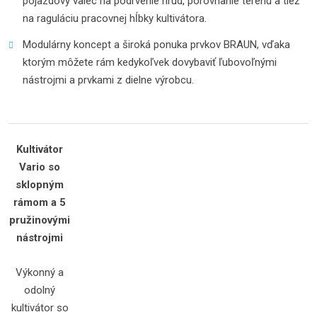
pojazdový valec na podrvenie hrúd, porovnanie terénu a tiež
na raguláciu pracovnej hĺbky kultivátora.
Modulárny koncept a široká ponuka prvkov BRAUN, vďaka
ktorým môžete rám kedykoľvek dovybaviť ľubovoľnými
nástrojmi a prvkami z dielne výrobcu.
Kultivátor
Vario so
sklopným
rámom a 5
pružinovými
nástrojmi
Výkonný a
odolný
kultivátor so