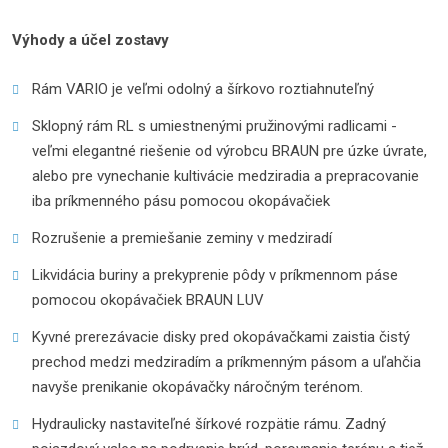
Výhody a účel zostavy
Rám VARIO je veľmi odolný a šírkovo roztiahnuteľný
Sklopný rám RL s umiestnenými pružinovými radlicami -
veľmi elegantné riešenie od výrobcu BRAUN pre úzke úvrate,
alebo pre vynechanie kultivácie medziradia a prepracovanie
iba príkmenného pásu pomocou okopávačiek
Rozrušenie a premiešanie zeminy v medziradí
Likvidácia buriny a prekyprenie pôdy v príkmennom páse
pomocou okopávačiek BRAUN LUV
Kyvné prerezávacie disky pred okopávačkami zaistia čistý
prechod medzi medziradím a príkmenným pásom a uľahčia
navyše prenikanie okopávačky náročným terénom.
Hydraulicky nastaviteľné šírkové rozpätie rámu. Zadný