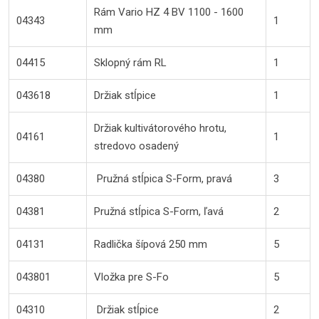
Rám Vario HZ 4 BV 1100 - 1600
04343
1
mm
04415
Sklopný rám RL
1
043618
Držiak stĺpice
1
Držiak kultivátorového hrotu,
04161
1
stredovo osadený
04380
Pružná stĺpica S-Form, pravá
3
04381
Pružná stĺpica S-Form, ľavá
2
04131
Radlička šípová 250 mm
5
043801
Vložka pre S-Fo
5
04310
Držiak stĺpice
2