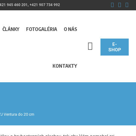
421 945 460 201, +421 907 734 992
ČLÁNKY
FOTOGALÉRIA
O NÁS
E-
SEARCH_LABEL
SHOP
KONTAKTY
VJ Ventura do 20 cm