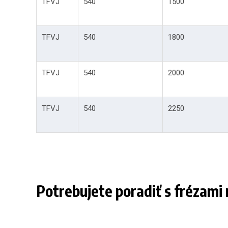
TFVJ
540
1500
TFVJ
540
1800
TFVJ
540
2000
TFVJ
540
2250
Potrebujete poradiť s frézami