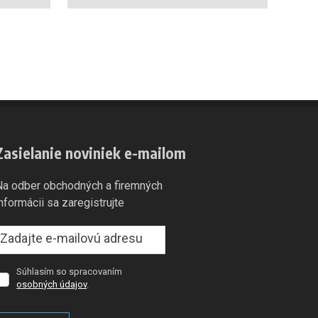
Zasielanie noviniek e-mailom
Na odber obchodných a firemných
informácii sa zaregistrujte
Súhlasím so spracovaním
úhlasím
osobných údajov
.
so
spracovaním
osobných