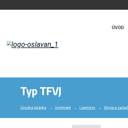
ÚVOD
Typ TFVJ
Úvodná stránka
Sortiment
Lesníctvo
Stroje a zaria