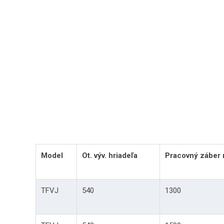
Model
Ot. výv. hriadeľa
Pracovný záber
TFVJ
540
1300