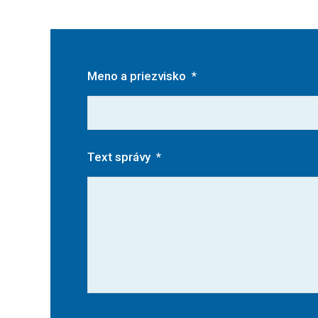
Meno a priezvisko
*
Text správy
*