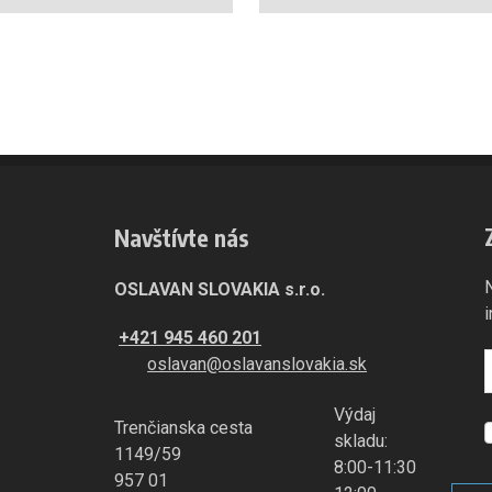
Navštívte nás
OSLAVAN SLOVAKIA s.r.o.
+421 945 460 201
oslavan@oslavanslovakia.sk
Výdaj
Trenčianska cesta
S
skladu:
1149/59
8:00-11:30
957 01