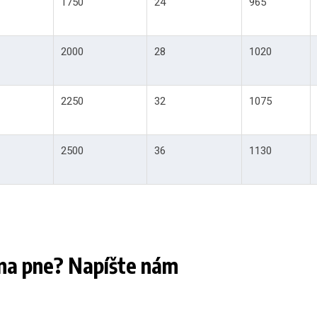
1750
24
965
2000
28
1020
2250
32
1075
2500
36
1130
 na pne? Napíšte nám