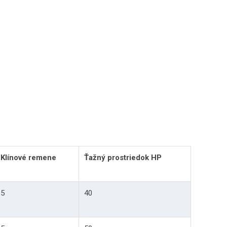
 Magdalena
 zábrana
rzným chodom
staviteľný valec
Klínové remene
Ťažný prostriedok HP
5
40