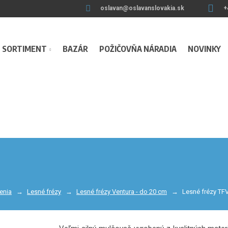
oslavan@oslavanslovakia.sk
+
SORTIMENT
BAZÁR
POŽIČOVŇA NÁRADIA
NOVINKY
denia
Lesné frézy
Lesné frézy Ventura - do 20 cm
Lesné frézy TF