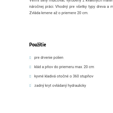
Veľmi silný mulčovač vyrobený z kvalitných mate
náročnej práci. Vhodný pre všetky typy dreva a 
Zvláda kmene až o priemere 20 cm.
Použitie
pre drvenie polien
klád a pňov do priemeru max. 20 cm
kyvné kladivá otočné o 360 stupňov
zadný kryt ovládaný hydraulicky