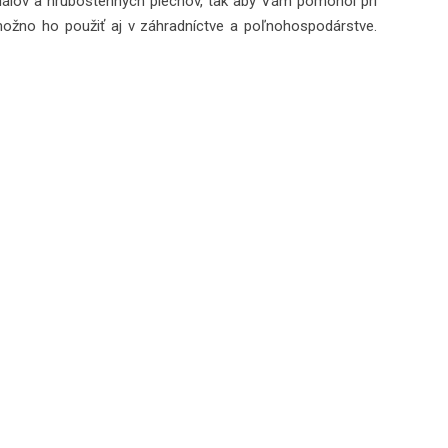
riálov a hrubostenných plechov, tak aby Vám pomohol pri
možno ho použiť aj v záhradníctve a poľnohospodárstve.