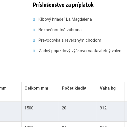
Príslušenstvo za príplatok
Kĺbový hriadeľ La
Bezpečnostná
Prevodovka s reve
Zadný pojazdový výškovo na
 mm
Celkom mm
Počet kladív
Váha kg
1500
20
912