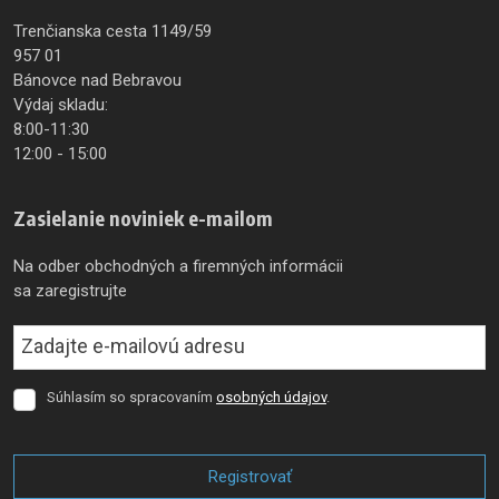
Trenčianska cesta 1149/59
957 01
Bánovce nad Bebravou
Výdaj skladu:
8:00-11:30
12:00 - 15:00
Zasielanie noviniek e-mailom
Na odber obchodných a firemných informácii
sa zaregistrujte
Súhlasím so spracovaním
osobných údajov
.
Súhlasím
so
spracovaním
osobných
Registrovať
údajov
.