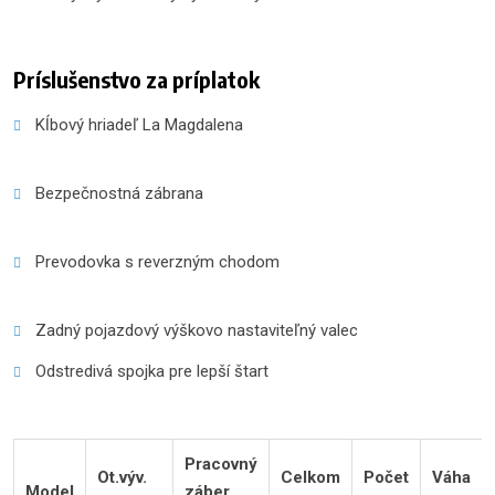
Príslušenstvo za príplatok
Kĺbový hriadeľ La Magdalena
Bezpečnostná zábrana
Prevodovka s reverzným chodom
Zadný pojazdový výškovo nastaviteľný valec
Odstredivá spojka pre lepší štart
Pracovný
Ot.výv.
Celkom
Počet
Váha
Model
záber