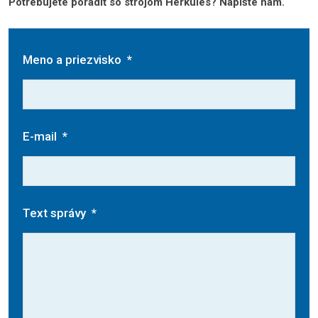
Potrebujete poradiť so strojom Herkules? Napíšte nám.
Meno a priezvisko
*
E-mail
*
Text správy
*