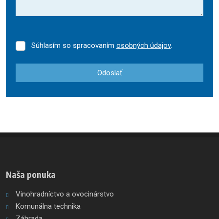
Súhlasím so spracovaním
osobných údajov
.
Súhlasím
so
spracovaním
Odoslať
osobných
údajov
.
Formulár
sa
nepodarilo
odoslať
Naša ponuka
Vinohradníctvo a ovocinárstvo
Komunálna technika
Záhrada