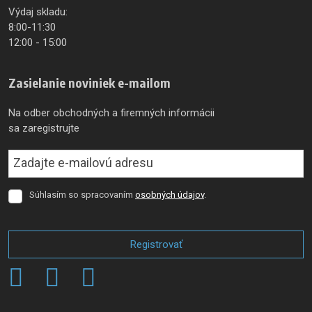
Výdaj skladu:
8:00-11:30
12:00 - 15:00
Zasielanie noviniek e-mailom
Na odber obchodných a firemných informácii
sa zaregistrujte
Súhlasím so spracovaním
osobných údajov
.
Súhlasím
so
spracovaním
osobných
Registrovať
údajov
.
Formulár
sa