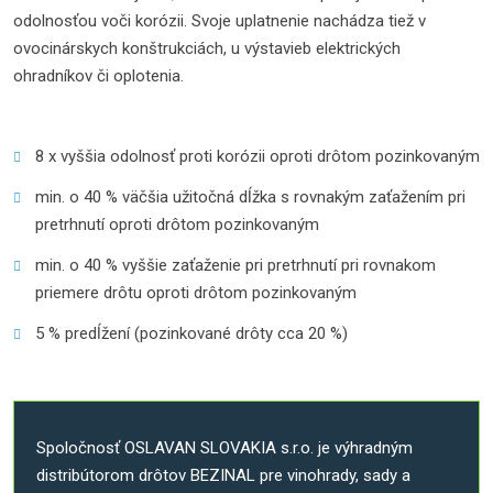
odolnosťou voči korózii. Svoje uplatnenie nachádza tiež v
ovocinárskych konštrukciách, u výstavieb elektrických
ohradníkov či oplotenia.
8 x vyššia odolnosť proti korózii oproti drôtom pozinkovaným
min. o 40 % väčšia užitočná dĺžka s rovnakým zaťažením pri
pretrhnutí oproti drôtom pozinkovaným
min. o 40 % vyššie zaťaženie pri pretrhnutí pri rovnakom
priemere drôtu oproti drôtom pozinkovaným
5 % predĺžení (pozinkované drôty cca 20 %)
Spoločnosť OSLAVAN SLOVAKIA s.r.o. je výhradným
distribútorom drôtov BEZINAL pre vinohrady, sady a