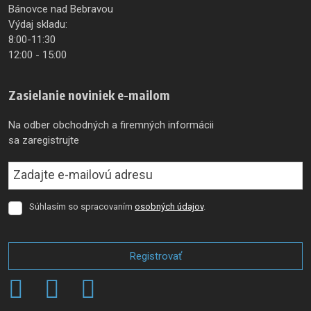
Bánovce nad Bebravou
Výdaj skladu:
8:00-11:30
12:00 - 15:00
Zasielanie noviniek e-mailom
Na odber obchodných a firemných informácii
sa zaregistrujte
Súhlasím so spracovaním
osobných údajov
.
Súhlasím
so
spracovaním
osobných
Registrovať
údajov
.
Formulár
sa