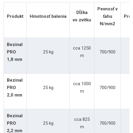
Pevnosť v
Dĺžka
Produkt
Hmotnosť balenia
ťahu
Pred
vo zvitku
N/mm2
Bezinal
cca 1250
PRO
25 kg
700/900
m
1,8 mm
Bezinal
cca 1000
PRO
25 kg
700/900
m
2,0 mm
Bezinal
cca 825
PRO
25 kg
700/900
m
2,2 mm