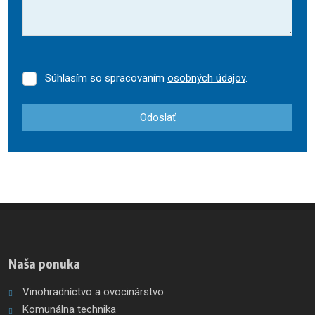
Súhlasím so spracovaním
osobných údajov
.
Súhlasím
so
spracovaním
Odoslať
osobných
údajov
.
Formulár
sa
nepodarilo
odoslať
Naša ponuka
Vinohradníctvo a ovocinárstvo
Komunálna technika