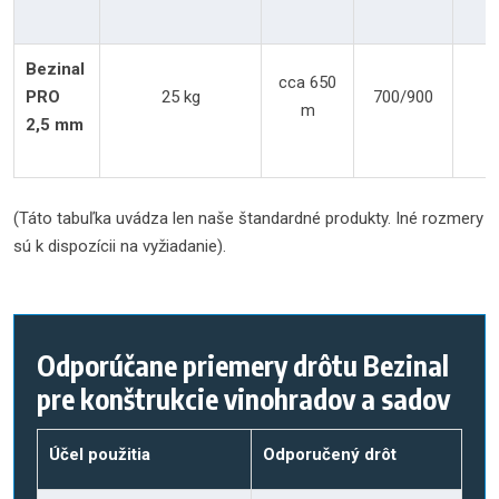
Bezinal
cca 650
PRO
25 kg
700/900
m
2,5 mm
(Táto tabuľka uvádza len naše štandardné produkty. Iné rozmery
sú k dispozícii na vyžiadanie).
Odporúčane priemery drôtu Bezinal
pre konštrukcie vinohradov a sadov
Účel použitia
Odporučený drôt