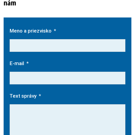
nám
Meno a priezvisko
*
E-mail
*
Text správy
*