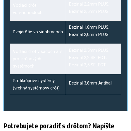
Bezinal 2,2mm PLUS;
Vodiaci drôt
Bezinal 2,5mm PLUS
vo vinohradoch
Bezinal 1,8mm PLUS;
Dvojdrôtie vo vinohradoch
Bezinal 2,0mm PLUS
Bezinal 2,5mm PLUS;
Vodiaci drôt v sadoch a v
Bezinal 2,2 SELECT;
protikrúpových
Bezinal 2,5 SELECT
systémoch
Protikrúpové systémy
Bezinal 3,8mm Antihail
(vrchný systémovy drôt)
Potrebujete poradiť s drôtom? Napíšte