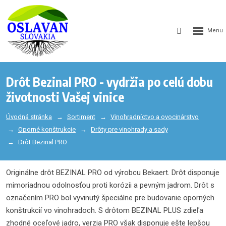
GEN_WEB
SEARCH_LA
Drôt Bezinal PRO - vydržia po celú dobu
životnosti Vašej vinice
Úvodná stránka
Sortiment
Vinohradníctvo a ovocinárstvo
Oporné konštrukcie
Drôty pre vinohrady a sady
Drôt Bezinal PRO
Originálne drôt BEZINAL PRO od výrobcu Bekaert. Drôt disponuje
mimoriadnou odolnosťou proti korózii a pevným jadrom. Drôt s
označením PRO bol vyvinutý špeciálne pre budovanie oporných
konštrukcií vo vinohradoch. S drôtom BEZINAL PLUS zdieľa
zhodné oceľové jadro, verzia PRO však disponuje ešte lepšou