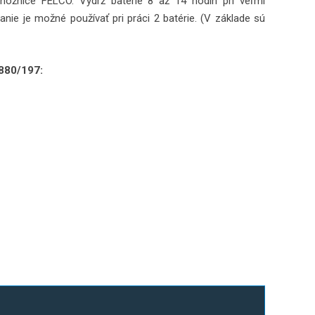
 nožnice FELCO. Výdrž batérie 8 až 14 hodín pri veľmi
anie je možné používať pri práci 2 batérie. (V základe sú
 880/197: