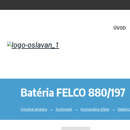
ÚVOD
Batéria FELCO 880/197
Úvodná stránka
Sortiment
Komunálna sféra
Elektri