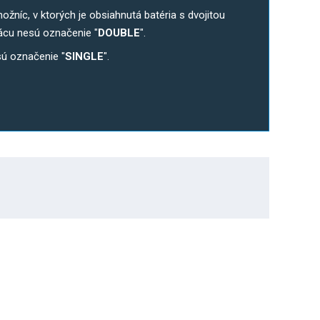
níc, v ktorých je obsiahnutá batéria s dvojitou
ácu nesú označenie "
DOUBLE
".
ú označenie "
SINGLE
".