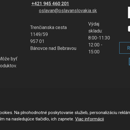
+421 945 460 201
oslavan@oslavanslovakia.sk
Výdaj
Trenčianska cesta
S
skladu:
1149/59
8:00-11:30
957 01
12:00 -
R
Bánovce nad Bebravou
ú
15:00
 Môže byť
oduktov.
okies. Na plnohodnotné poskytovanie služieb, personalizáciu reklá
oogle reCAPTCHA, a platia pre neho
Zásady ochrany osobných údajov
a
zmluv
tím na nasledujúce tlačidlo, ich zapnete.
Viac informácii