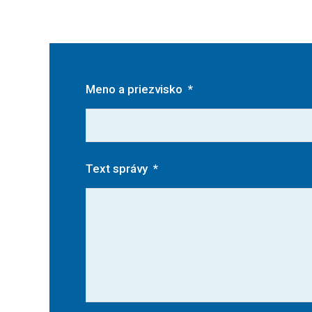
Meno a priezvisko
*
Text správy
*