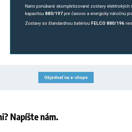
Nami ponúkané skompletizované zostavy elektrických nož
kapacitou
880/197
pre časovo a energicky náročnú pr
Zostavy so štandardnou batériou
FELCO 880/196
nes
Objednať na e-shope
mi? Napíšte nám.