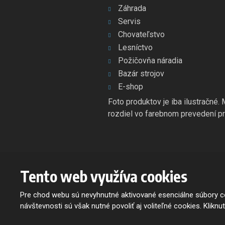
Záhrada
Servis
Chovateľstvo
Lesníctvo
Požičovňa náradia
Bazár strojov
E-shop
Foto produktov je iba ilustračné.
rozdiel vo farebnom prevedení pr
Tento web využíva cookies
© 2026, OSLAVAN SLOVAKIA s.r.o. - všetky práva vyhradené
Mapa stránok
|
Podmienky použitia
Pre chod webu sú nevyhnutné aktivované esenciálne súbory co
Tento web je chránený pomocou G
návštevnosti sú však nutné povoliť aj voliteľné cookies. Kliknu