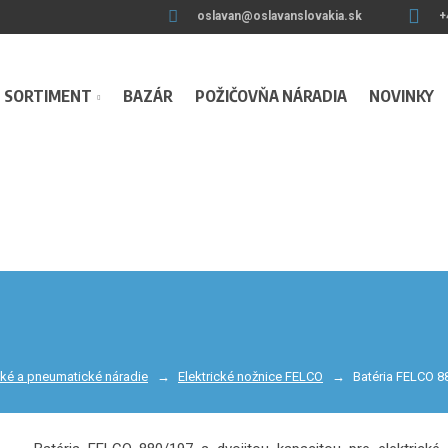
oslavan@oslavanslovakia.sk
+
SORTIMENT
BAZÁR
POŽIČOVŇA NÁRADIA
NOVINKY
cké a pneumatické náradie
Elektrické nožnice FELCO
Batéria FELCO 8