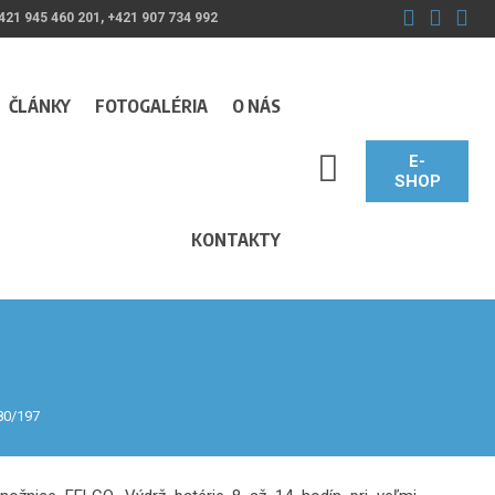
421 945 460 201, +421 907 734 992
ČLÁNKY
FOTOGALÉRIA
O NÁS
E-
SEARCH_LABEL
SHOP
KONTAKTY
80/197