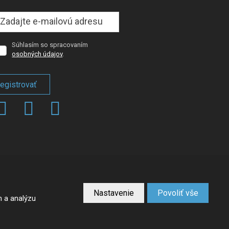
Súhlasím so spracovaním
úhlasím
osobných údajov
.
so
spracovaním
osobných
egistrovať
dajov
.
Formulár
sa
nepodarilo
odoslať
VYTVORILA
Nastavenie
Povoliť vše
m a analýzu
né podmienky
spoločnosti Google.