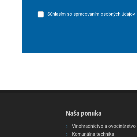
Súhlasím so spracovaním
osobných údajov
.
Súhlasím
so
spracovaním
osobných
údajov
.
Formulár
sa
nepodarilo
odoslať
Naša ponuka
Vinohradníctvo a ovocinárstvo
Komunálna technika