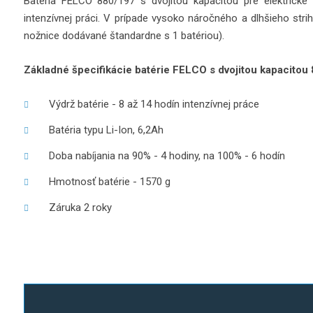
Batéria FELCO 880/197 s dvojitou kapacitou pre elektrické
intenzívnej práci. V prípade vysoko náročného a dlhšieho strih
nožnice dodávané štandardne s 1 batériou).
Základné špecifikácie batérie FELCO s dvojitou kapacitou
Výdrž batérie - 8 až 14 hodín intenzívnej práce
Batéria typu Li-Ion, 6,2Ah
Doba nabíjania na 90% - 4 hodiny, na 100% - 6 hodín
Hmotnosť batérie - 1570 g
Záruka 2 roky