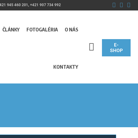
421 945 460 201, +421 907 734 992
ČLÁNKY
FOTOGALÉRIA
O NÁS
E-
SEARCH_LABEL
SHOP
KONTAKTY