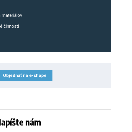
h materiálov
é činnosti
Objednať na e-shope
Napíšte nám