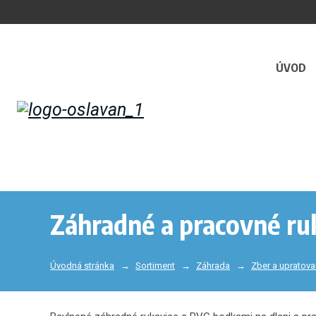
ÚVOD
Záhradné a pracovné ru
Úvodná stránka
Sortiment
Záhrada
Zber a upratova