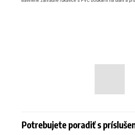
Bavlnené záhradné rukavice s PVC bodkami na dlani a prs
Potrebujete poradiť s prísluš