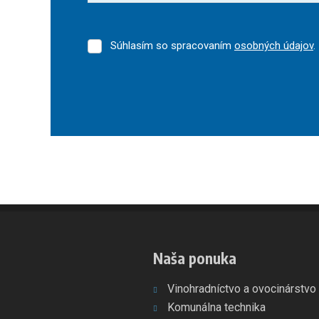
Súhlasím so spracovaním
osobných údajov
.
Súhlasím
so
spracovaním
osobných
údajov
.
Formulár
sa
nepodarilo
odoslať
Naša ponuka
Vinohradníctvo a ovocinárstvo
Komunálna technika