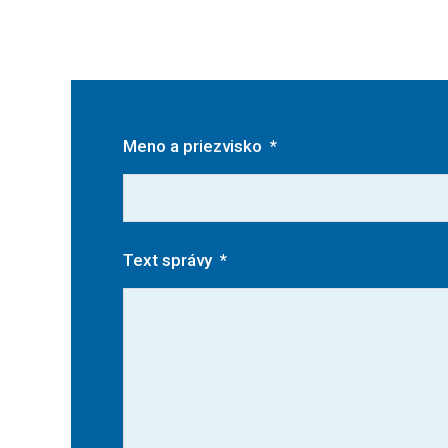
Meno a priezvisko
*
Text správy
*