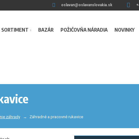
oslavan@oslavanslovakia.sk
+
SORTIMENT
BAZÁR
POŽIČOVŇA NÁRADIA
NOVINKY
kavice
nie záhrady
Záhradné a pracovné rukavice