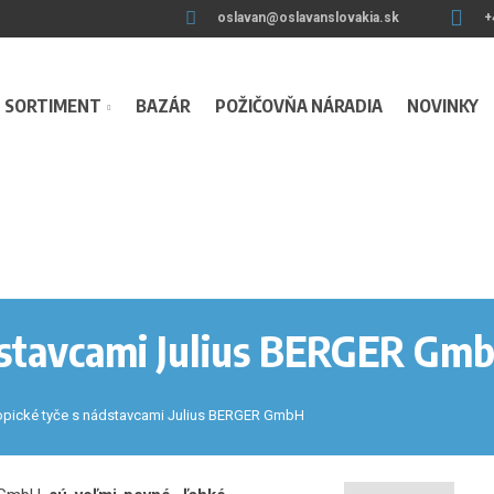
oslavan@oslavanslovakia.sk
+
SORTIMENT
BAZÁR
POŽIČOVŇA NÁRADIA
NOVINKY
dstavcami Julius BERGER Gm
opické tyče s nádstavcami Julius BERGER GmbH