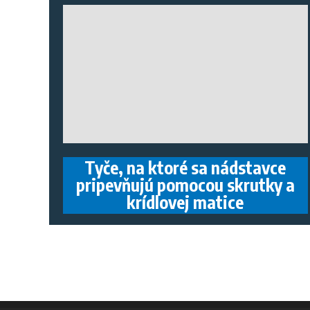
Tyče, na ktoré sa nádstavce
pripevňujú pomocou skrutky a
krídlovej matice