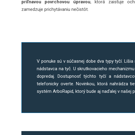
priľnavou povrchovou úpravou
, ktorá zaisťuje oc
zamedzuje prichytávaniu nečistôt.
V ponuke sú v súčasnej dobe dva typy tyčí. Líši
nádstavca na tyč. U skrutkovacieho mechanizmu 
dopredaj. Dostupnosť týchto tyčí a nádstavco
telefonicky overte. Novinkou, ktorá nahrádza tie
systém ArboRapid, ktorý bude aj naďalej v našej 