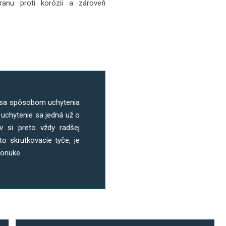
hranu proti korózii a zároveň
a sa spôsobom uchytenia
uchytenie sa jedná už o
v si preto vždy radšej
to skrutkovacie tyče, je
ponuke.