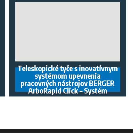
Teleskopické tyče s inovatívnym
systémom upevnenia
pracovných nástrojov BERGER
ArboRapid Click – Systém