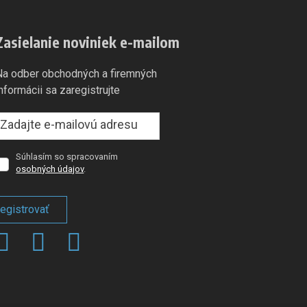
Zasielanie noviniek e-mailom
Na odber obchodných a firemných
informácii sa zaregistrujte
Súhlasím so spracovaním
úhlasím
osobných údajov
.
so
spracovaním
osobných
egistrovať
dajov
.
Formulár
sa
nepodarilo
odoslať