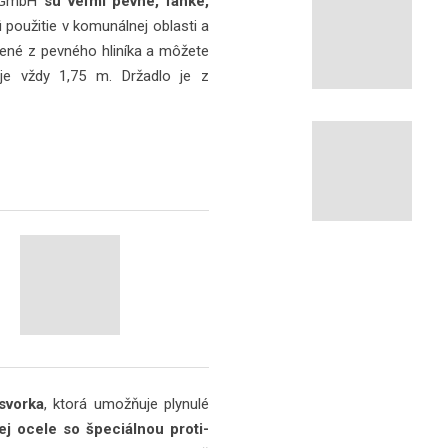
R GmbH
sú veľmi pevné, ľahké,
 použitie v komunálnej oblasti a
obené z pevného hliníka a môžete
 je vždy 1,75 m. Držadlo je z
svorka
, ktorá umožňuje plynulé
nej ocele so špeciálnou proti-