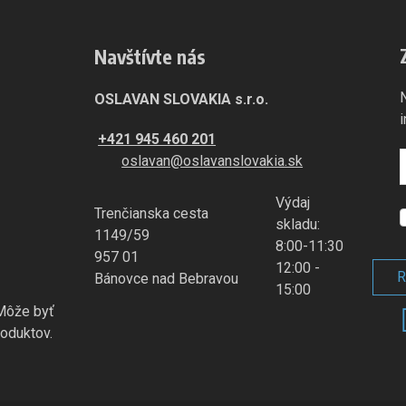
Navštívte nás
OSLAVAN SLOVAKIA s.r.o.
+421 945 460 201
oslavan@oslavanslovakia.sk
Výdaj
Trenčianska cesta
S
skladu:
1149/59
8:00-11:30
957 01
12:00 -
R
Bánovce nad Bebravou
ú
15:00
 Môže byť
oduktov.