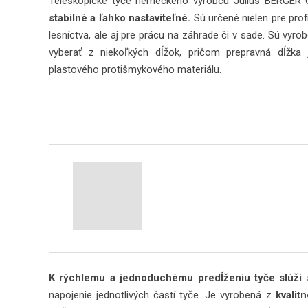
Teleskopické tyče nemeckého výrobcu Julius BERGE
stabilné a ľahko nastaviteľné.
Sú určené nielen pre profi
lesníctva, ale aj pre prácu na záhrade či v sade. Sú vyr
vyberať z niekoľkých dĺžok, pričom prepravná dĺžka
plastového protišmykového materiálu.
K rýchlemu a jednoduchému predĺženiu tyče slúži 
napojenie jednotlivých častí tyče. Je vyrobená z
kvalit