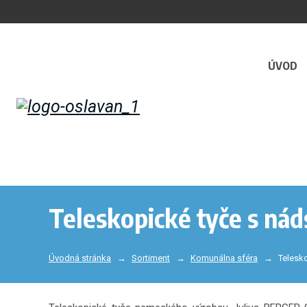
ÚVOD
Teleskopické tyče s ná
Úvodná stránka
Sortiment
Komunálna sféra
Telesk