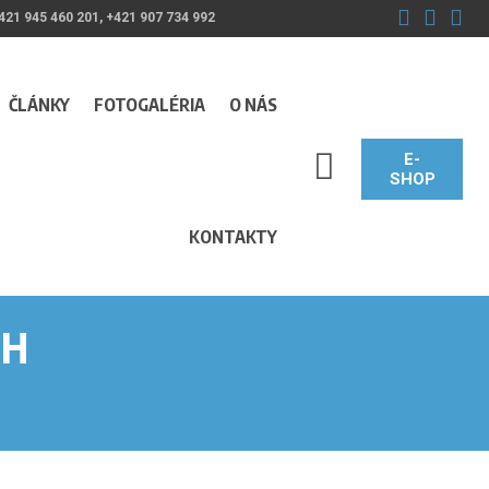
421 945 460 201, +421 907 734 992
ČLÁNKY
FOTOGALÉRIA
O NÁS
E-
SEARCH_LABEL
SHOP
KONTAKTY
bH