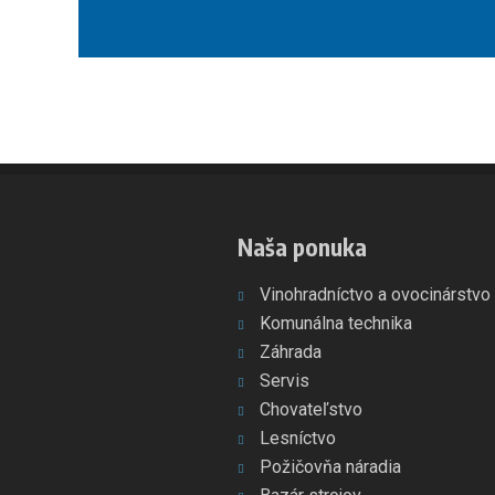
údajov
.
Formulár
sa
nepodarilo
odoslať
Naša ponuka
Vinohradníctvo a ovocinárstvo
Komunálna technika
Záhrada
Servis
Chovateľstvo
Lesníctvo
Požičovňa náradia