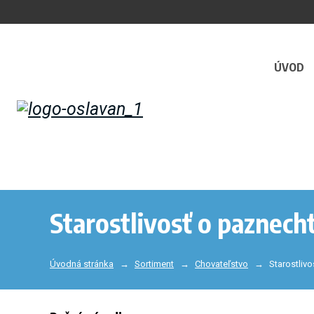
ÚVOD
Starostlivosť o paznech
Úvodná stránka
Sortiment
Chovateľstvo
Starostliv