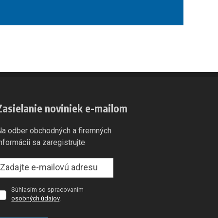
Zasielanie noviniek e-mailom
Na odber obchodných a firemných
informácii sa zaregistrujte
Súhlasím so spracovaním
úhlasím
osobných údajov
.
so
spracovaním