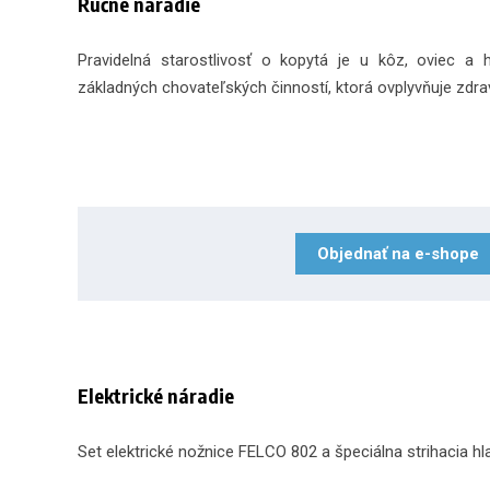
Ručné náradie
Pravidelná starostlivosť o kopytá je u kôz, oviec a
základných chovateľských činností, ktorá ovplyvňuje zdravi
Objednať na e-shope
Elektrické náradie
Set elektrické nožnice FELCO 802 a špeciálna strihacia hl