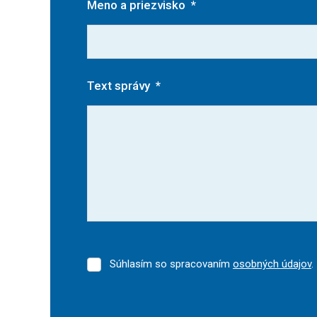
Meno a priezvisko
*
Text správy
*
Súhlasím so spracovaním
osobných údajov
.
Súhlasím
so
spracovaním
osobných