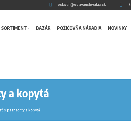
oslavan@oslavanslovakia.sk
+
SORTIMENT
BAZÁR
POŽIČOVŇA NÁRADIA
NOVINKY
ty a kopytá
osť o paznechty a kopytá