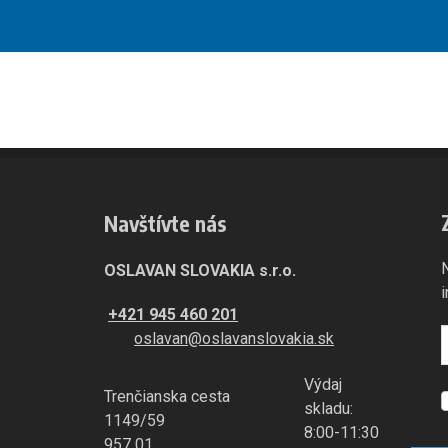
Navštívte nás
OSLAVAN SLOVAKIA s.r.o.
+421 945 460 201
oslavan@oslavanslovakia.sk
Výdaj
Trenčianska cesta
S
skladu:
1149/59
8:00-11:30
957 01