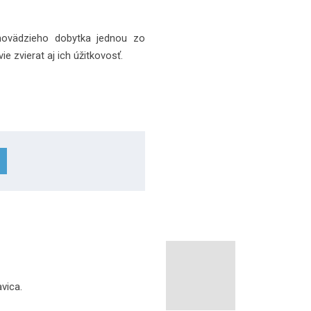
 hovädzieho dobytka jednou zo
e zvierat aj ich úžitkovosť.
avica.