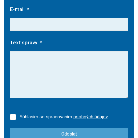
E-mail
*
Text správy
*
Súhlasím so spracovaním
osobných údajov
.
Súhlasím
so
spracovaním
Odoslať
osobných