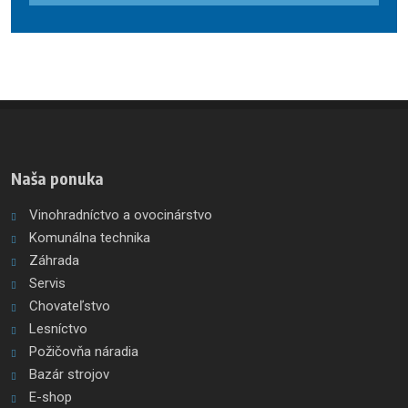
údajov
.
Formulár
sa
nepodarilo
odoslať
Naša ponuka
Vinohradníctvo a ovocinárstvo
Komunálna technika
Záhrada
Servis
Chovateľstvo
Lesníctvo
Požičovňa náradia
Bazár strojov
E-shop