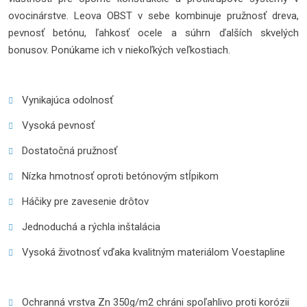
ovocinárstve. Leova OBST v sebe kombinuje pružnosť dreva,
pevnosť betónu, ľahkosť ocele a súhrn ďalších skvelých
bonusov. Ponúkame ich v niekoľkých veľkostiach.
Vynikajúca odolnosť
Vysoká pevnosť
Dostatočná pružnosť
Nízka hmotnosť oproti betónovým stĺpikom
Háčiky pre zavesenie drôtov
Jednoduchá a rýchla inštalácia
Vysoká životnosť vďaka kvalitným materiálom Voestapline
Ochranná vrstva Zn 350g/m2 chráni spoľahlivo proti korózii