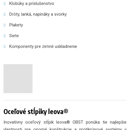
Klobúky a príslušenstvo
Drôty, lanká, napináky a svorky
Plakety
Siete
Komponenty pre zimné uskladnenie
Oceľové stĺpiky leova®
Inovatívny oceľový stĺpik leova® OBST ponúka tie najlepšie
vlastnosti pre oporné konštrukcie a protikrúpové systémy v