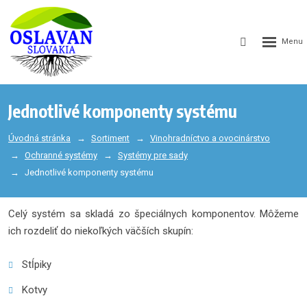
GEN_WEB
SEARCH_LA
Jednotlivé komponenty systému
Úvodná stránka
Sortiment
Vinohradníctvo a ovocinárstvo
Ochranné systémy
Systémy pre sady
Jednotlivé komponenty systému
Celý systém sa skladá zo špeciálnych komponentov. Môžeme
ich rozdeliť do niekoľkých väčších skupín:
Stĺpiky
Kotvy