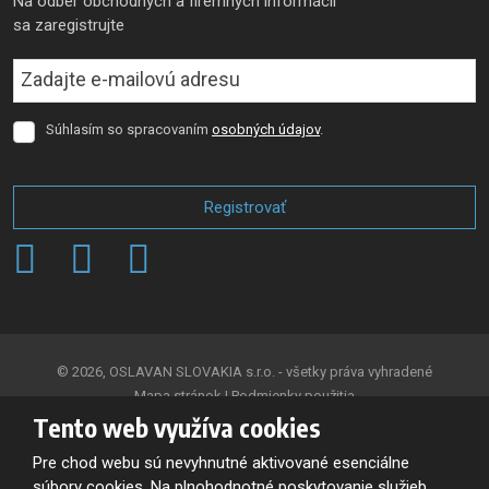
Na odber obchodných a firemných informácii
sa zaregistrujte
Súhlasím so spracovaním
osobných údajov
.
Súhlasím
so
spracovaním
osobných
Registrovať
údajov
.
Formulár
sa
nepodarilo
odoslať
© 2026, OSLAVAN SLOVAKIA s.r.o. - všetky práva vyhradené
Mapa stránok
|
Podmienky použitia
Tento web využíva cookies
VYTVORILA
Pre chod webu sú nevyhnutné aktivované esenciálne
súbory cookies. Na plnohodnotné poskytovanie služieb,