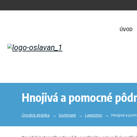
ÚVOD
Hnojivá a pomocné pôdn
Úvodná stránka
Sortiment
Lesníctvo
Hnojivá a pom