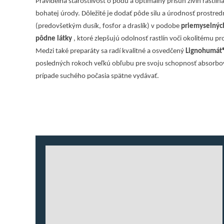
Pravidelná starostlivosť o pôdu a optimálny prísun živín rast
bohatej úrody. Dôležité je dodať pôde silu a úrodnosť prostre
(predovšetkým dusík, fosfor a draslík) v podobe
priemyselnýc
pôdne látky
, ktoré zlepšujú odolnosť rastlín voči okolitému pr
Medzi také preparáty sa radí kvalitné a osvedčený
Lignohumát
posledných rokoch veľkú obľubu pre svoju schopnosť absorbova
prípade suchého počasia spätne vydávať.