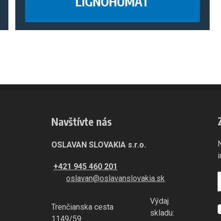
LIGNOHUMÁT
Navštívte nás
OSLAVAN SLOVAKIA s.r.o.
+421 945 460 201
oslavan@oslavanslovakia.sk
Výdaj
Trenčianska cesta
S
skladu:
1149/59