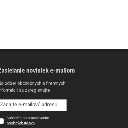
Zasielanie noviniek e-mailom
Na odber obchodných a firemných
informácii sa zaregistrujte
Súhlasím so spracovaním
úhlasím
osobných údajov
.
so