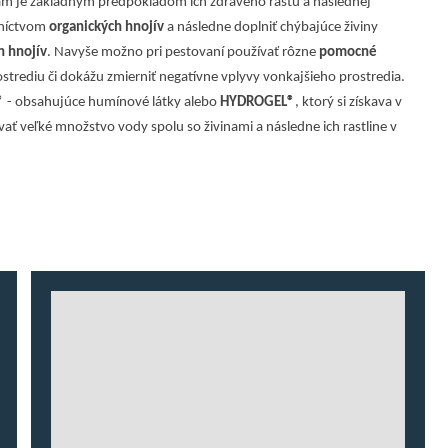
linám je základným predpokladom ich zdravého rastu a následnej
dníctvom
organických hnojív
a následne doplniť chýbajúce živiny
h hnojív
. Navyše možno pri pestovaní používať rôzne
pomocné
ostrediu či dokážu zmierniť negatívne vplyvy vonkajšieho prostredia.
®
- obsahujúce humínové látky alebo
HYDROGEL®
, ktorý si získava v
ť veľké množstvo vody spolu so živinami a následne ich rastline v