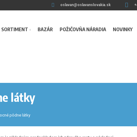
oslavan@oslavanslovakia.sk
+
SORTIMENT
BAZÁR
POŽIČOVŇA NÁRADIA
NOVINKY
e látky
ocné pôdne látky