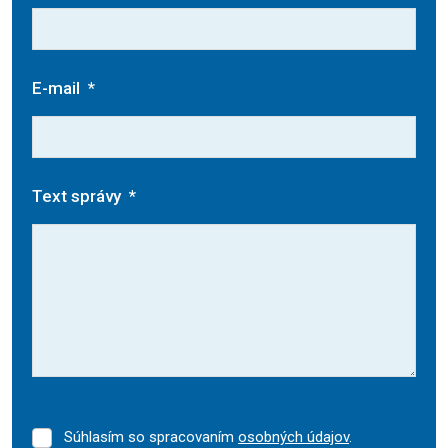
E-mail
*
Text správy
*
Súhlasím so spracovaním
osobných údajov
.
Súhlasím