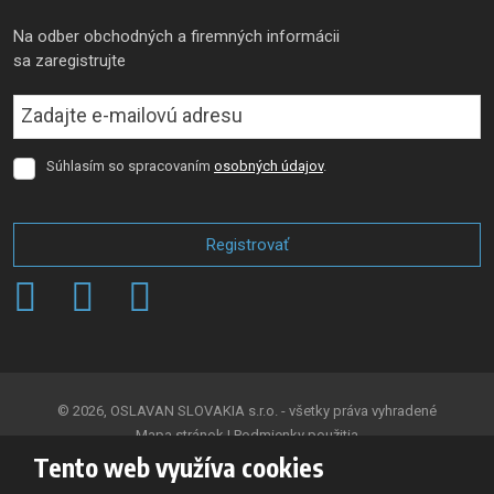
Na odber obchodných a firemných informácii
sa zaregistrujte
Súhlasím so spracovaním
osobných údajov
.
Súhlasím
so
spracovaním
osobných
Registrovať
údajov
.
Formulár
sa
nepodarilo
odoslať
© 2026, OSLAVAN SLOVAKIA s.r.o. - všetky práva vyhradené
Mapa stránok
|
Podmienky použitia
Tento web využíva cookies
VYTVORILA