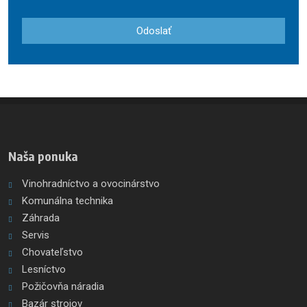
so
spracovaním
Odoslať
osobných
údajov
.
Formulár
sa
nepodarilo
odoslať
Naša ponuka
Vinohradníctvo a ovocinárstvo
Komunálna technika
Záhrada
Servis
Chovateľstvo
Lesníctvo
Požičovňa náradia
Bazár strojov