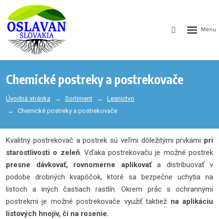
GEN_WEB
SEARCH_LA
Chemické postreky a postrekovače
Úvodná stránka
Sortiment
Lesníctvo
Chemické postreky a postrekovače
Kvalitný postrekovač a postrek sú veľmi dôležitými prvkami
pri
starostlivosti o zeleň
. Vďaka postrekovaču je možné postrek
presne dávkovať, rovnomerne aplikovať
a distribuovať v
podobe drobných kvapôčok, ktoré sa bezpečne uchytia na
listoch a iných častiach rastlín. Okrem prác s ochrannými
postrekmi je možné postrekovače využiť taktiež
na aplikáciu
listových hnojív, či na rosenie.