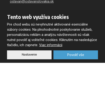
oslavan@oslavanslovakia.sk
Trenčianska cesta 1149/59
Tento web využíva cookies
957 01
Bánovce nad Bebravou
Pre chod webu sú nevyhnutné aktivované esenciálne
Výdaj skladu:
súbory cookies. Na plnohodnotné poskytovanie služieb,
8:00-11:30
personalizáciu reklám a analýzu návštevnosti sú však
12:00 - 15:00
nutné povoliť aj voliteľné cookies. Kliknutím na nasledujúce
tlačidlo, ich zapnete.
Viac informácii
Zasielanie noviniek e-mailom
Nastavenie
Povoliť vše
Na odber obchodných a firemných informácii
sa zaregistrujte
Súhlasím so spracovaním
osobných údajov
.
Súhlasím
so
spracovaním
osobných