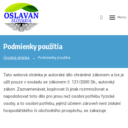
GEN_WEB
SEARCH_LA
Podmienky použitia
Úvodná stránka
Podmienky použitia
Tato webová stránka je autorské dílo chráněné zákonem a lze je
užít pouze v souladu se zákonem č. 121/2000 Sb., autorský
zákon. Zaznamenávat, kopírovat či jinak rozmnožovat a
napodobovat toto dílo pro jinou než osobní potřebu fyzické
osoby, a to osobní potřebu, jejímž účelem zároveň není získání
hospodářského či obchodního prospěchu, se zakazuje.