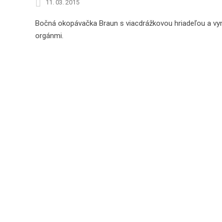
11. 03. 2015
Bočná okopávačka Braun s viacdrážkovou hriadeľou a v
orgánmi.