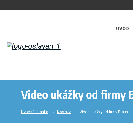
ÚVOD
Video ukážky od firmy 
Úvodná stránka
Novinky
Video ukážky od firmy Braun