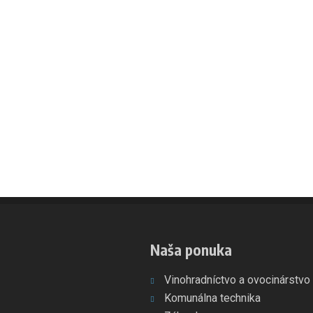
Naša ponuka
Vinohradníctvo a ovocinárstvo
Komunálna technika