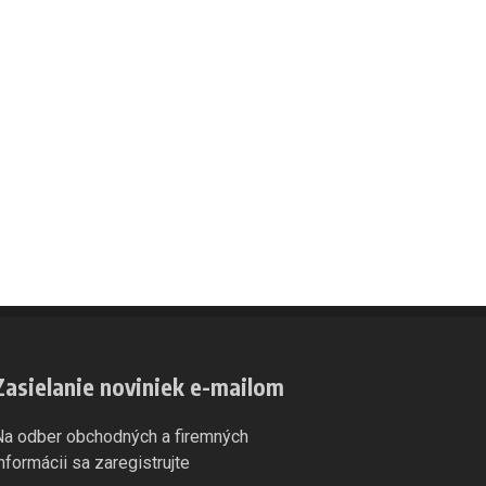
Zasielanie noviniek e-mailom
Na odber obchodných a firemných
informácii sa zaregistrujte