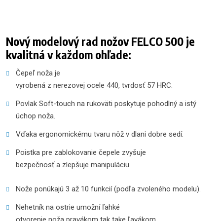
Nový modelový rad nožov FELCO 500 je
kvalitná v každom ohľade:
Čepeľ noža je
vyrobená z nerezovej ocele 440, tvrdosť 57 HRC.
Povlak Soft-touch na rukoväti poskytuje pohodlný a istý
úchop noža.
Vďaka ergonomickému tvaru nôž v dlani dobre sedí.
Poistka pre zablokovanie čepele zvyšuje
bezpečnosť a zlepšuje manipuláciu.
Nože ponúkajú 3 až 10 funkcií (podľa zvoleného modelu).
Nehetník na ostrie umožní ľahké
otvorenie noža pravákom tak take ľavákom.