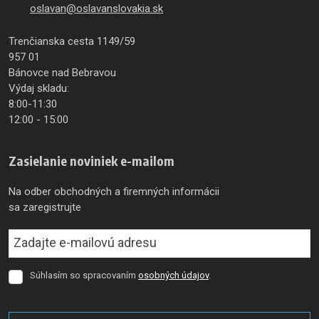
oslavan@oslavanslovakia.sk
Trenčianska cesta 1149/59
957 01
Bánovce nad Bebravou
Výdaj skladu:
8:00-11:30
12:00 - 15:00
Zasielanie noviniek e-mailom
Na odber obchodných a firemných informácii
sa zaregistrujte
Súhlasím so spracovaním
osobných údajov
.
Súhlasím
so
spracovaním
osobných