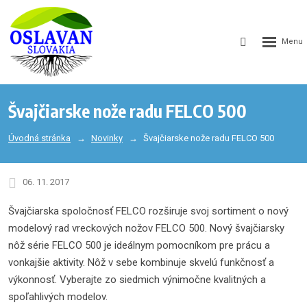
GEN_WEB
SEARCH_LA
Švajčiarske nože radu FELCO 500
Úvodná stránka
Novinky
Švajčiarske nože radu FELCO 500
06. 11. 2017
Švajčiarska spoločnosť FELCO rozširuje svoj sortiment o nový
modelový rad vreckových nožov FELCO 500. Nový švajčiarsky
nôž série FELCO 500 je ideálnym pomocníkom pre prácu a
vonkajšie aktivity. Nôž v sebe kombinuje skvelú funkčnosť a
výkonnosť. Vyberajte zo siedmich výnimočne kvalitných a
spoľahlivých modelov.