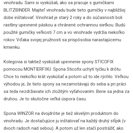
vinohradu. Sami si vyskúšali, ako sa pracuje s gumičkami
BLITZBINDER. Majiteľ vinohradu bude tieto gumičky v najbližšej
dobe inštalovať. Vinohrad je starý 2 roky a do súčasnosti boli
rastliny upevnené páskou a chránené ochrannou sieťkou. Budú
použité gumičky veľkosti 7 cm a vo vinohrade vydržia niekoľko
rokov. Vďaka svojej pružnosti sa prispôsobia narastajúcemu
kmienku.
Kolegovia si taktiež vyskúšali upevnenie spony STICOFIX
pomocou MONTIERFIXU. Spona Sticofix uchytí tyčku k drôtu.
Chce to niekoľko krát vyskúšať a potom už to ide rýchlo. Veľkou
výhodou je, že tieto spony sa nezamotávajú do seba a pri práci
sa teda nezdržiavate ich zložitým vyťahovaním. Berie sa jedna za
druhou. Je to skutočne veľká úspora času.
Spona WINZOR na dvojdrôtie je tiež skvelým produktom do
vinohradu. Je dostačujúce ju inštalovať na každý druhý stĺpik (v
dvoch radoch nad sebou). A potom už len stačí postrážiť, ako