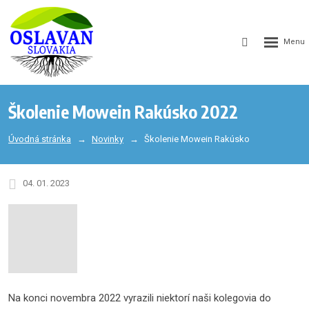
GEN_WEB
SEARCH_LA
Školenie Mowein Rakúsko 2022
Úvodná stránka
Novinky
Školenie Mowein Rakúsko
04. 01. 2023
Na konci novembra 2022 vyrazili niektorí naši kolegovia do