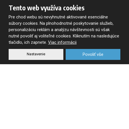
Na odber obchodných a firemných informácii
Tento web využíva cookies
sa zaregistrujte
Pre chod webu sú nevyhnutné aktivované esenciálne
súbory cookies. Na plnohodnotné poskytovanie služieb,
personalizáciu reklám a analýzu návštevnosti sú však
nutné povoliť aj voliteľné cookies. Kliknutím na nasledujúce
Súhlasím so spracovaním
osobných údajov
.
Súhlasím
tlačidlo, ich zapnete.
Viac informácii
so
spracovaním
Nastavenie
Povoliť vše
osobných
Registrovať
údajov
.
Formulár
sa
nepodarilo
odoslať
© 2026, OSLAVAN SLOVAKIA s.r.o. - všetky práva vyhradené
Mapa stránok
|
Podmienky použitia
VYTVORILA