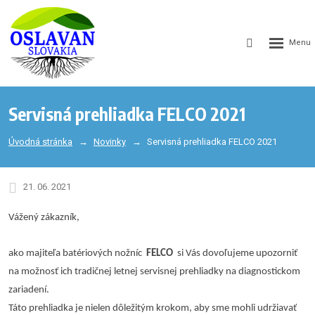
GEN_WEB
SEARCH_LA
Servisná prehliadka FELCO 2021
Úvodná stránka
Novinky
Servisná prehliadka FELCO 2021
21. 06. 2021
Vážený zákazník,
ako majiteľa batériových nožníc
FELCO
si Vás dovoľujeme upozorniť
na možnosť ich tradičnej letnej servisnej prehliadky na diagnostickom
zariadení.
Táto prehliadka je nielen dôležitým krokom, aby sme mohli udržiavať