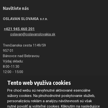
Navštívte nás
OSLAVAN SLOVAKIA s.r.o.
+421 945 460 201
oslavan@oslavanslovakia.sk
Trenčianska cesta 1149/59
957 01
Bánovce nad Bebravou
Výdaj skladu:
8:00-11:30
12:00 - 15:00
Tento web využíva cookies
Zasielanie noviniek e-mailom
Pre chod webu sú nevyhnutné aktivované esenciálne
súbory cookies. Na plnohodnotné poskytovanie služieb,
Na odber obchodných a firemných informácii
personalizáciu reklám a analýzu návštevnosti sú však
sa zaregistrujte
nutné povoliť aj voliteľné cookies. Kliknutím na nasledujúce