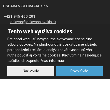
OSLAVAN SLOVAKIA s.r.o.
+421 945 460 201
oslavan@oslavanslovakia.sk
Tento web využíva cookies
Trenčianska cesta 1149/59
957 01
Pre chod webu sú nevyhnutné aktivované esenciálne
Bánovce nad Bebravou
súbory cookies. Na plnohodnotné poskytovanie služieb,
Výdaj skladu:
personalizáciu reklám a analýzu návštevnosti sú však
8:00-11:30
nutné povoliť aj voliteľné cookies. Kliknutím na nasledujúce
12:00 - 15:00
tlačidlo, ich zapnete.
Viac informácii
Nastavenie
Povoliť vše
Zasielanie noviniek e-mailom
Na odber obchodných a firemných informácii
sa zaregistrujte