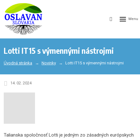
GEN_WEB
SEARCH_LA
Lotti IT15 s výmennými nástrojmi
Úvodná stránka
Novinky
Lotti IT15 s výmennými nástrojmi
14. 02. 2024
Talianska spoločnosť Lotti je jedným zo zásadných európskych