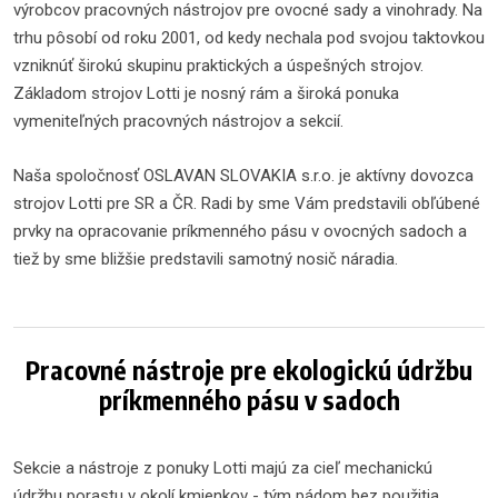
výrobcov pracovných nástrojov pre ovocné sady a vinohrady. Na
trhu pôsobí od roku 2001, od kedy nechala pod svojou taktovkou
vzniknúť širokú skupinu praktických a úspešných strojov.
Základom strojov Lotti je nosný rám a široká ponuka
vymeniteľných pracovných nástrojov a sekcií.
Naša spoločnosť OSLAVAN SLOVAKIA s.r.o. je aktívny dovozca
strojov Lotti pre SR a ČR. Radi by sme Vám predstavili obľúbené
prvky na opracovanie príkmenného pásu v ovocných sadoch a
tiež by sme bližšie predstavili samotný nosič náradia.
Pracovné nástroje pre ekologickú údržbu
príkmenného pásu v sadoch
Sekcie a nástroje z ponuky Lotti majú za cieľ mechanickú
údržbu porastu v okolí kmienkov - tým pádom bez použitia