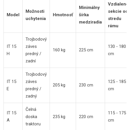
Vzdialeno
Minimálny
Možnosti
sekcie od
Model
Hmotnosť
šírka
uchytenia
stredu
medziradia
rámu
Trojbodový
IT 15
záves
130 - 180
160 kg
225 cm
H
predný /
cm
zadní
Trojbodový
IT 15
záves
125 - 185
205 kg
230 cm
E
predný /
cm
zadný
Čelná
IT 15
115 - 175
doska
235 kg
220 cm
A
cm
traktoru