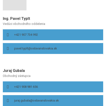
Ing. Pavel Typlt
Vedúci obchodného oddelenia
+421 907 734 992
pavel.typlt@oslavanslovakia.sk
Juraj Gubala
Obchodný zástupca
+421 908 981 656
juraj.gubala@oslavanslovakia.sk