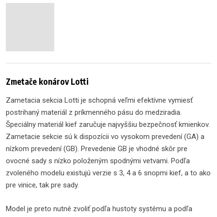
Zmetače konárov Lotti
Zametacia sekcia Lotti je schopná veľmi efektívne vymiesť
postrihaný materiál z príkmenného pásu do medziradia.
Špeciálny materiál kief zaručuje najvyššiu bezpečnosť kmienkov.
Zametacie sekcie sú k dispozícii vo vysokom prevedení (GA) a
nízkom prevedení (GB). Prevedenie GB je vhodné skôr pre
ovocné sady s nízko položeným spodnými vetvami. Podľa
zvoleného modelu existujú verzie s 3, 4 a 6 snopmi kief, a to ako
pre vinice, tak pre sady.
Model je preto nutné zvoliť podľa hustoty systému a podľa