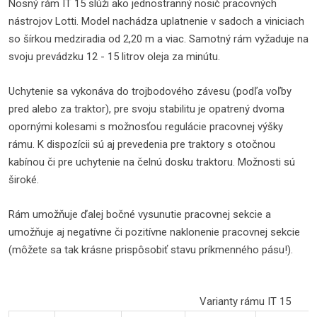
Nosný rám IT 15 slúži ako jednostranný nosič pracovných
nástrojov Lotti. Model nachádza uplatnenie v sadoch a viniciach
so šírkou medziradia od 2,20 m a viac. Samotný rám vyžaduje na
svoju prevádzku 12 - 15 litrov oleja za minútu.
Uchytenie sa vykonáva do trojbodového závesu (podľa voľby
pred alebo za traktor), pre svoju stabilitu je opatrený dvoma
opornými kolesami s možnosťou regulácie pracovnej výšky
rámu. K dispozícii sú aj prevedenia pre traktory s otočnou
kabínou či pre uchytenie na čelnú dosku traktoru. Možnosti sú
široké.
Rám umožňuje ďalej bočné vysunutie pracovnej sekcie a
umožňuje aj negatívne či pozitívne naklonenie pracovnej sekcie
(môžete sa tak krásne prispôsobiť stavu príkmenného pásu!).
Varianty rámu IT 15