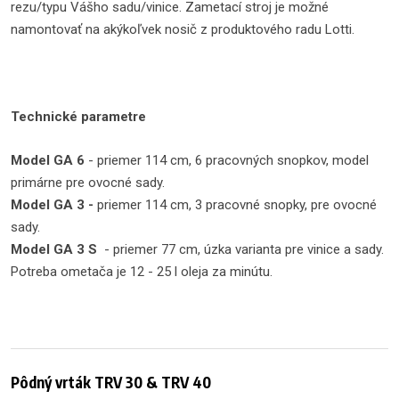
rezu/typu Vášho sadu/vinice. Zametací stroj je možné
namontovať na akýkoľvek nosič z produktového radu Lotti.
Technické parametre
Model GA 6
- priemer 114 cm, 6 pracovných snopkov, model
primárne pre ovocné sady.
Model GA 3 -
priemer 114 cm, 3 pracovné snopky, pre ovocné
sady.
Model GA 3 S
- priemer 77 cm, úzka varianta pre vinice a sady.
Potreba ometača je 12 - 25 l oleja za minútu.
Pôdný vrták TRV 30 & TRV 40