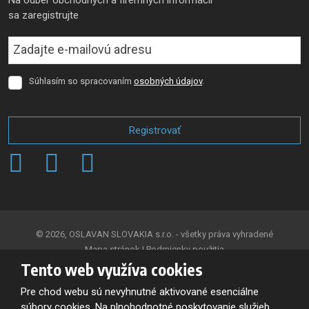
Na odber obchodných a firemných informácii
sa zaregistrujte
Súhlasím so spracovaním
osobných údajov
.
Súhlasím
so
spracovaním
osobných
Registrovať
údajov
.
Formulár
sa
nepodarilo
odoslať
© 2026, OSLAVAN SLOVAKIA s.r.o. - všetky práva vyhradené
Mapa stránok
|
Podmienky použitia
Tento web využíva cookies
VYTVORILA
Pre chod webu sú nevyhnutné aktivované esenciálne
súbory cookies. Na plnohodnotné poskytovanie služieb,