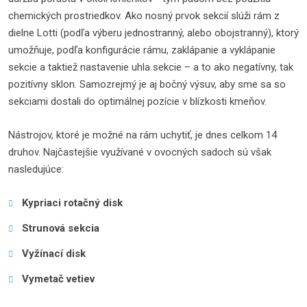
chemických prostriedkov. Ako nosný prvok sekcií slúži rám z
dielne Lotti (podľa výberu jednostranný, alebo obojstranný), ktorý
umožňuje, podľa konfigurácie rámu, zaklápanie a vyklápanie
sekcie a taktiež nastavenie uhla sekcie – a to ako negatívny, tak
pozitívny sklon. Samozrejmý je aj bočný výsuv, aby sme sa so
sekciami dostali do optimálnej pozície v blízkosti kmeňov.
Nástrojov, ktoré je možné na rám uchytiť, je dnes celkom 14
druhov. Najčastejšie využívané v ovocných sadoch sú však
nasledujúce:
Kypriaci rotačný disk
Strunová sekcia
Vyžínací disk
Vymetač vetiev