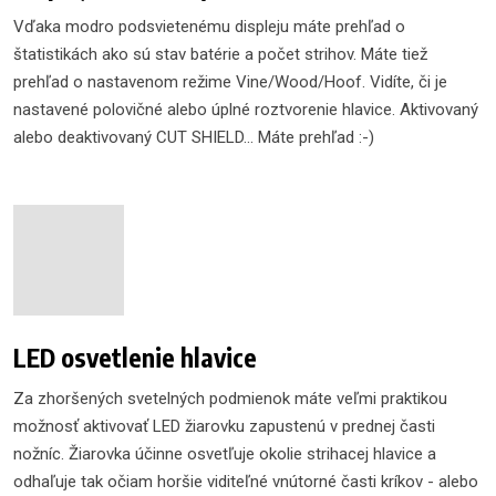
Vďaka modro podsvietenému displeju máte prehľad o
štatistikách ako sú stav batérie a počet strihov. Máte tiež
prehľad o nastavenom režime Vine/Wood/Hoof. Vidíte, či je
nastavené polovičné alebo úplné roztvorenie hlavice. Aktivovaný
alebo deaktivovaný CUT SHIELD... Máte prehľad :-)
LED osvetlenie hlavice
Za zhoršených svetelných podmienok máte veľmi praktikou
možnosť aktivovať LED žiarovku zapustenú v prednej časti
nožníc. Žiarovka účinne osvetľuje okolie strihacej hlavice a
odhaľuje tak očiam horšie viditeľné vnútorné časti kríkov - alebo