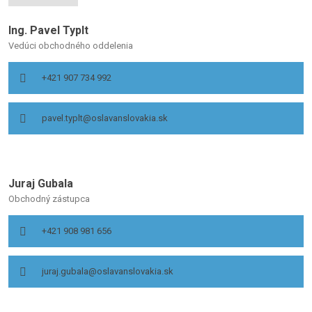
Ing. Pavel Typlt
Vedúci obchodného oddelenia
+421 907 734 992
pavel.typlt@oslavanslovakia.sk
Juraj Gubala
Obchodný zástupca
+421 908 981 656
juraj.gubala@oslavanslovakia.sk