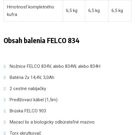
Hmotnosť kompletného
6,5 kg
6,5 kg
6,5 kg
kufra
Obsah balenia FELCO 834
Nožnice FELCO 834V, alebo 834W, alebo 834H
Batéria 2x 14,4V, 3,0Ah
2 cestné nabíjačky
Predlžovací kábel (1,5m)
Brúska FELCO 903
Mazací lis a biologicky odbúrateľné mazivo
Torx skrutkovač