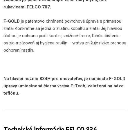
rukavicami FELCO 707.
F-GOLD
je patentovo chránená povrchová úprava s prímesou
zlata. Konkrétne sa jedná o zliatinu kobaltu a zlata. Jej hlavnou
úlohou je ochrana proti korózii, znížené trenie, ľahšie čistenie
ostria a zároveň aj hygiena rastlín – vrstva znižuje riziko prenosu
ochorení rastlín.
Na hlavici nožníc 834H pre chovateľov, je namiesto F-GOLD
úpravy umiestnená čierna vrstva F-Tech, založená na báze
teflónu.
Technické informácie FELCO 834