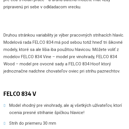
pripravenú pri sebe v odkladacom vrecku.
Druhou stránkou variability je výber pracovných strihacích hlavíc.
Modelová rada FELCO 834 má pod sebou totiž hneď tri šikovné
modely, ktoré sa ale líšia iba použitou hlavicou. Môžete voliť z
modelov FELCO 834 Vine – model pre vinohrady, FELCO 834
Wood – model pre ovocné sady a FELCO 834 Hoof ktorý
jednoznačne nadchne chovateľov oviec pri strihu paznechtov.
FELCO 834 V
Model vhodný pre vinohrady, ale aj všetkých užívateľov, ktorí
ocenia presné strihanie špičkou hlavice!
Strih do priemeru 30 mm