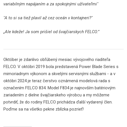
variabilným napájaním a za spokojnými užívateľmi"
"A to si sa tiež plavil až cez oceán v kontajneri?"
„Ale kdeže! Ja som prišiel od švajčiarskych FELCO.”
Október je zdanlivo obľúbený mesiac vývojového riaditeľa
FELCO. V októbri 2019 bola predstavená Power Blade Series s
mimoriadnym výkonom a skvelými servisnými službami - a v
októbri 2024 je teraz čerstvo oznámená modelová rada s
označením FELCO 834. Model F834 je najnovším batériovým
zariadením z dielne švajčiarskeho výrobcu a my môžeme
potvrdiť, že do rodiny FELCO prichádza ďalší vydarený člen.
Poďme sa na všetko pekne zblízka pozrieť!