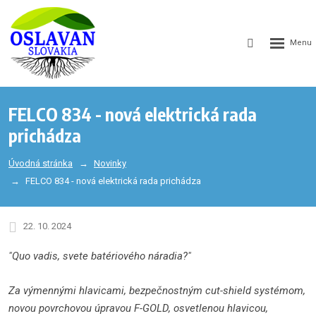
GEN_WEB
SEARCH_LA
FELCO 834 - nová elektrická rada
prichádza
Úvodná stránka
Novinky
FELCO 834 - nová elektrická rada prichádza
22. 10. 2024
"Quo vadis, svete batériového náradia?"
Za výmennými hlavicami, bezpečnostným cut-shield systémom,
novou povrchovou úpravou F-GOLD, osvetlenou hlavicou,