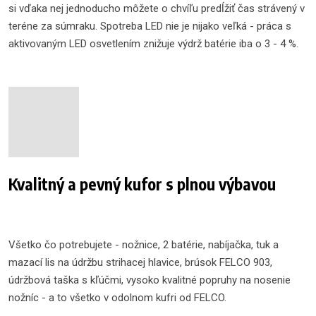
si vďaka nej jednoducho môžete o chvíľu predĺžiť čas strávený v
teréne za súmraku. Spotreba LED nie je nijako veľká - práca s
aktivovaným LED osvetlením znižuje výdrž batérie iba o 3 - 4 %.
Kvalitný a pevný kufor s plnou výbavou
Všetko čo potrebujete - nožnice, 2 batérie, nabíjačka, tuk a
mazací lis na údržbu strihacej hlavice, brúsok FELCO 903,
údržbová taška s kľúčmi, vysoko kvalitné popruhy na nosenie
nožníc - a to všetko v odolnom kufri od FELCO.