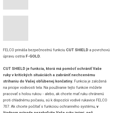
FELCO prináša bezpečnostnú funkciu
CUT SHIELD
a povrchovú
úpravu ostria
F-GOLD.
CUT SHIELD je funkcia, ktorá má pomôcť ochrániť Vaše
ruky v kritických situáciách a zabrániť nechcenému
strihaniu do Vašej obľúbenej končatiny.
Funkcia je založená
na pricipe vodivosti tela. Na používanie tejto funkcie môžete
pracovať s holou rukou - alebo, ak chcete mať ruku chránenú
proti chladnému počasiu, sú k dispozícii vodivé rukavice FELCO
707. Ak chcete počítať s funkciou ochranného systému,
v
žiadnom prípade nezahaľujte Vaše ruky inými, než