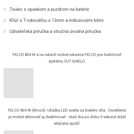
Toulec s opaskom a puzdrom na batérie
Kľúč s T-rukoväťou s 12mm a imbusovými bitmi
Užívateľská príručka a stručná úvodná príručka
FELCO 834 W a na rukách vodivé rukavice FELCO pre funkčnosť
systému CUT SHIELD.
FELCO 834 W (Wood). Ukážka LED svetla za bieleho dňa. Osvetlenie
je možné aktivovať aj deaktivovať - ​​stačí iba po dobu 5 sekúnd držať
stlačenú spúšť.