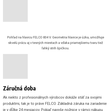
Pohľad na hlavicu FELCO 834 V. Geometria hlavice je úzka, umožňuje
skvelú prácu aj v tesných miestach a vďaka priamejšiemu tvaru tiež
ľahký strih špičkou.
Záručná doba
Ak niekto z profesionálnych výrobcov dokáže stáť za svojimi
produktmi, tak je to práve FELCO. Základná záruka na zariadenie
je v dĺžke 24 mesiacov. Pokiaľ navyše nožnice v rámci nákupu