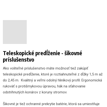
Teleskopické predĺženie - šikovné
príslušenstvo
Ako voliteľné príslušenstvo máte možnosť tiež zakúpiť
teleskopické predĺženie, ktoré je roztiahnuteľné z dĺžky 1,5 m až
do 2,45 m. Kvalitný a veľmi odolný hliníkový profil. Ergonomická
rukoväť s protišmykovou úpravou, hák na sťahovanie
odstrihnutých konárov z koruny stromov.
Šikovné je tiež ochranné prekrytie batérie, ktorá sa umiestňuje