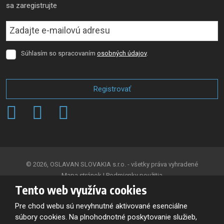
sa zaregistrujte
Súhlasím so spracovaním
osobných údajov
.
Súhlasím
so
spracovaním
osobných
Registrovať
údajov
.
Formulár
sa
nepodarilo
odoslať
© 2026, OSLAVAN SLOVAKIA s.r.o. - všetky práva vyhradené
Mapa stránok
|
Podmienky použitia
Tento web využíva cookies
VYTVORILA
Pre chod webu sú nevyhnutné aktivované esenciálne
súbory cookies. Na plnohodnotné poskytovanie služieb,