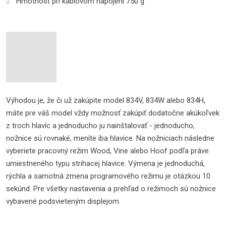
Hmotnosť pri káblovom napojení 750 g
Výhodou je, že či už zakúpite model 834V, 834W alebo 834H,
máte pre váš model vždy možnosť zakúpiť dodatočne akúkoľvek
z troch hlavíc a jednoducho ju nainštalovať - ​​jednoducho,
nožnice sú rovnaké, meníte iba hlavice. Na nožniciach následne
vyberiete pracovný režim Wood, Vine alebo Hoof podľa práve
umiestneného typu strihacej hlavice. Výmena je jednoduchá,
rýchla a samotná zmena programového režimu je otázkou 10
sekúnd. Pre všetky nastavenia a prehľad o režimoch sú nožnice
vybavené podsvieteným displejom.