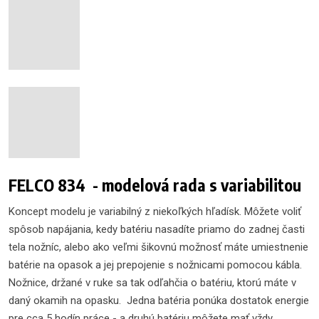
FELCO 834 - modelová rada s variabilitou
Koncept modelu je variabilný z niekoľkých hľadísk. Môžete voliť
spôsob napájania, kedy batériu nasadíte priamo do zadnej časti
tela nožníc, alebo ako veľmi šikovnú možnosť máte umiestnenie
batérie na opasok a jej prepojenie s nožnicami pomocou kábla.
Nožnice, držané v ruke sa tak odľahčia o batériu, ktorú máte v
daný okamih na opasku. Jedna batéria ponúka dostatok energie
pre cca 5 hodín práce - a druhú batériu môžete mať vždy