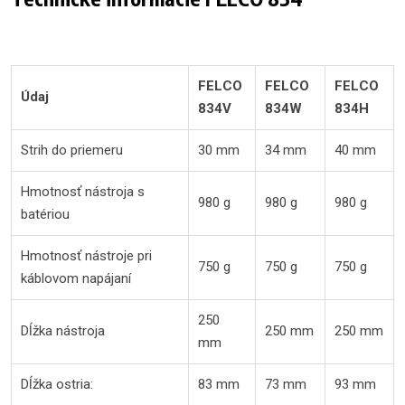
FELCO
FELCO
FELCO
Údaj
834V
834W
834H
Strih do priemeru
30 mm
34 mm
40 mm
Hmotnosť nástroja s
980 g
980 g
980 g
batériou
Hmotnosť nástroje pri
750 g
750 g
750 g
káblovom napájaní
250
Dĺžka nástroja
250 mm
250 mm
mm
Dĺžka ostria:
83 mm
73 mm
93 mm