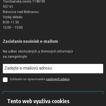
Trenčianska cesta 1149/59
957 01
Bánovce nad Bebravou
Výdaj skladu:
8:00-11:30
12:00 - 15:00
Zasielanie noviniek e-mailom
Na odber obchodných a firemných informácii
sa zaregistrujte
Súhlasím so spracovaním
osobných údajov
.
Súhlasím
so
spracovaním
osobných
Registrovať
údajov
.
Tento web využíva cookies