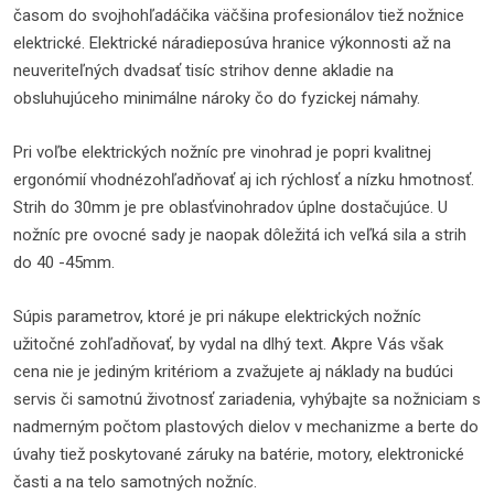
časom do svojhohľadáčika väčšina profesionálov tiež nožnice
elektrické. Elektrické náradieposúva hranice výkonnosti až na
neuveriteľných dvadsať tisíc strihov denne akladie na
obsluhujúceho minimálne nároky čo do fyzickej námahy.
Pri voľbe elektrických nožníc pre vinohrad je popri kvalitnej
ergonómií vhodnézohľadňovať aj ich rýchlosť a nízku hmotnosť.
Strih do 30mm je pre oblasťvinohradov úplne dostačujúce. U
nožníc pre ovocné sady je naopak dôležitá ich veľká sila a strih
do 40 -45mm.
Súpis parametrov, ktoré je pri nákupe elektrických nožníc
užitočné zohľadňovať, by vydal na dlhý text. Akpre Vás však
cena nie je jediným kritériom a zvažujete aj náklady na budúci
servis či samotnú životnosť zariadenia, vyhýbajte sa nožniciam s
nadmerným počtom plastových dielov v mechanizme a berte do
úvahy tiež poskytované záruky na batérie, motory, elektronické
časti a na telo samotných nožníc.