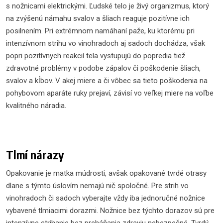
s nožnicami elektrickými. Ľudské telo je živý organizmus, ktorý
na zvýšenú námahu svalov a šliach reaguje pozitívne ich
posilnením. Pri extrémnom namáhaní paže, ku ktorému pri
intenzívnom strihu vo vinohradoch aj sadoch dochádza, však
popri pozitívnych reakcií tela vystupujú do popredia tiež
zdravotné problémy v podobe zápalov či poškodenie šliach,
svalov a kĺbov. V akej miere a či vôbec sa tieto poškodenia na
pohybovom aparáte ruky prejaví, závisí vo veľkej miere na voľbe
kvalitného náradia.
Tlmí nárazy
Opakovanie je matka múdrosti, avšak opakované tvrdé otrasy
dlane s týmto úslovím nemajú nič spoločné. Pre strih vo
vinohradoch či sadoch vyberajte vždy iba jednoručné nožnice
vybavené tlmiacimi dorazmi. Nožnice bez týchto dorazov sú pre