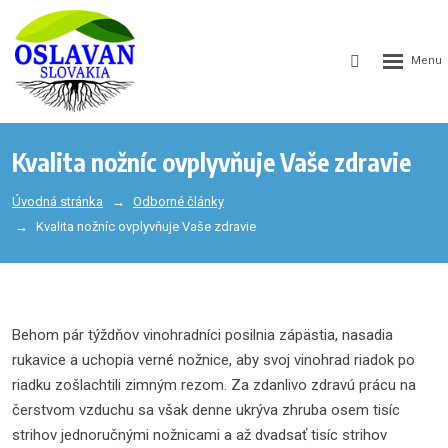
GEN_WEB
SEARCH_LA
Kvalita nožníc ovplyvňuje Vaše zdravie
Úvodná stránka
Odborné články
Kvalita nožníc ovplyvňuje Vaše zdravie
Behom pár týždňov vinohradníci posilnia zápästia, nasadia
rukavice a uchopia verné nožnice, aby svoj vinohrad riadok po
riadku zošlachtili zimným rezom. Za zdanlivo zdravú prácu na
čerstvom vzduchu sa však denne ukrýva zhruba osem tisíc
strihov jednoručnými nožnicami a až dvadsať tisíc strihov