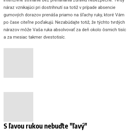
intenzívne strihanie bez preháňania zdraviu nebezpečné. Tvrdý
náraz vznikajúci pri dostrihnutí sa totiž v prípade absencie
gumových dorazov prenáša priamo na šľachy ruky, ktoré Vám
po čase citeľne poďakujú. Nezabúdajte totiž, že týchto tvrdých
nárazov môže Vaša ruka absolvovať za deň okolo ôsmich tisíc
a za mesiac takmer dvestotisíc.
S ľavou rukou nebuďte "ľavý"