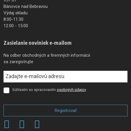
957 01
Bánovce nad Bebravou
Výdaj skladu:
8:00-11:30
12:00 - 15:00
Zasielanie noviniek e-mailom
Na odber obchodných a firemných informácii
sa zaregistrujte
Súhlasím so spracovaním
osobných údajov
.
Súhlasím
so
spracovaním
osobných
Registrovať
údajov
.
Formulár