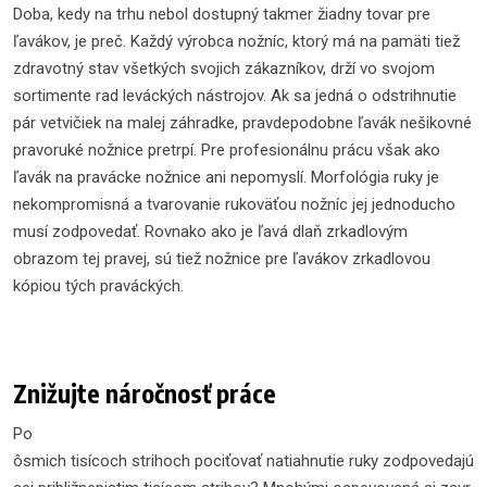
Doba, kedy na trhu nebol dostupný takmer žiadny tovar pre
ľavákov, je preč. Každý výrobca nožníc, ktorý má na pamäti tiež
zdravotný stav všetkých svojich zákazníkov, drží vo svojom
sortimente rad leváckých nástrojov. Ak sa jedná o odstrihnutie
pár vetvičiek na malej záhradke, pravdepodobne ľavák nešikovné
pravoruké nožnice pretrpí. Pre profesionálnu prácu však ako
ľavák na pravácke nožnice ani nepomyslí. Morfológia ruky je
nekompromisná a tvarovanie rukoväťou nožníc jej jednoducho
musí zodpovedať. Rovnako ako je ľavá dlaň zrkadlovým
obrazom tej pravej, sú tiež nožnice pre ľavákov zrkadlovou
kópiou tých praváckých.
Znižujte náročnosť práce
Po
ôsmich tisícoch strihoch pociťovať natiahnutie ruky zodpovedajú