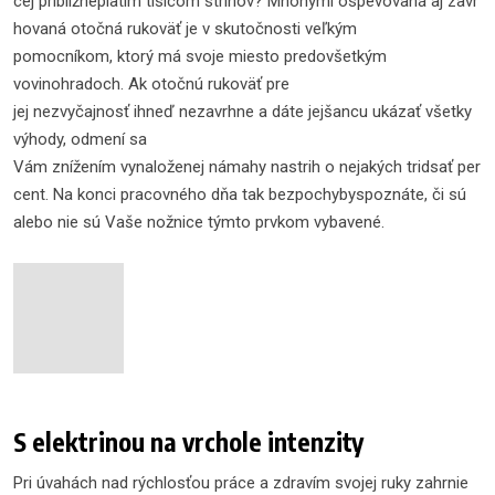
cej približnepiatim tisícom strihov? Mnohými ospevovaná aj zavr
hovaná otočná rukoväť je v skutočnosti veľkým
pomocníkom, ktorý má svoje miesto predovšetkým
vovinohradoch. Ak otočnú rukoväť pre
jej nezvyčajnosť ihneď nezavrhne a dáte jejšancu ukázať všetky
výhody, odmení sa
Vám znížením vynaloženej námahy nastrih o nejakých tridsať per
cent. Na konci pracovného dňa tak bezpochybyspoznáte, či sú
alebo nie sú Vaše nožnice týmto prvkom vybavené.
S elektrinou na vrchole intenzity
Pri úvahách nad rýchlosťou práce a zdravím svojej ruky zahrnie