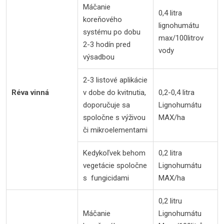
Máčanie
0,4 litra
koreňového
lignohumátu
systému po dobu
max/100litrov
2-3 hodín pred
vody
výsadbou
2-3 listové aplikácie
Réva vinná
v dobe do kvitnutia,
0,2-0,4 litra
doporučuje sa
Lignohumátu
spoločne s výživou
MAX/ha
či mikroelementami
Kedykoľvek behom
0,2 litra
vegetácie spoločne
Lignohumátu
s fungicidami
MAX/ha
0,2 litru
Máčanie
Lignohumátu