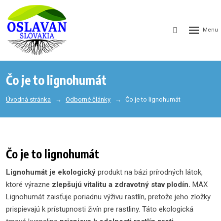
GEN_WEB
SEARCH_LA
Čo je to lignohumát
Úvodná stránka
Odborné články
Čo je to lignohumát
Čo je to lignohumát
Lignohumát je ekologický
produkt na bázi prírodných látok,
ktoré výrazne
zlepšujú vitalitu a zdravotný stav plodín.
MAX
Lignohumát zaisťuje poriadnu výživu rastlín, pretože jeho zložky
prispievajú k prístupnosti živín pre rastliny. Táto ekologická