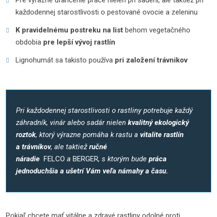
Pre výrazné uľahčenie práce nielen pri sadení, ale taktiež pri
každodennej starostlivosti o pestované ovocie a zeleninu
K pravidelnému postreku na list
behom vegetačného
obdobia
pre lepší vývoj rastlín
Lignohumát sa takisto používa
pri založení trávnikov
Pri každodennej starostlivosti o rastliny potrebuje každý
záhradník, vinár alebo sadár nielen
kvalitný ekologický
roztok
, ktorý výrazne pomáha k rastu a
vitalite rastlín
a trávníkov
, ale taktiež
ručné
náradie
FELCO
a
BERGER
, s ktorým bude
práca
jednoduchšia a ušetrí Vám veľa námahy a času.
Pokiaľ chcete mať vitálne a zdravé rastliny odolné proti