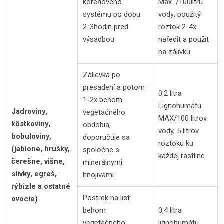
koreňového
Max /100litrů
systému po dobu
vody; použitý
2-3hodín pred
roztok 2-4x
výsadbou
naředit a použít
na zálivku
Zálievka po
presadení a potom
0,2 litra
1-2x behom
Lignohumátu
Jadroviny,
vegetačného
MAX/100 litrov
kôstkoviny,
obdobia,
vody, 5 litrov
bobuloviny,
doporučuje sa
roztoku ku
(jablone, hrušky,
spoločne s
každej rastline
čerešne, višne,
minerálnymi
slivky, egreš,
hnojivami
rýbizle a ostatné
Postrek na list
ovocie)
behom
0,4 litra
vegetačného
lignohumátu