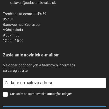
oslavan@oslavanslovakia.sk
Trenčianska cesta 1149/59
957 01
Bánovce nad Bebravou
Výdaj skladu:
8:00-11:30
12:00 - 15:00
Zasielanie noviniek e-mailom
Na odber obchodných a firemných informácii
sa zaregistrujte
Súhlasím so spracovaním
osobných údajov
.
Súhlasím
so
spracovaním
osobných