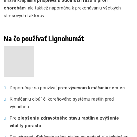
tmavá kvapalina
prispieva k odolnosti rastlín proti
chorobám
, ale taktiež napomáha k prekonávaniu všetkých
stresových faktorov.
Na čo používať Lignohumát
Doporučuje sa používať
pred výsevom k máčaniu semien
K máčaniu cibúľ či koreňového systému rastlín pred
výsadbou
Pre
zlepšenie zdravotného stavu rastlín a zvýšenie
vitality porastu