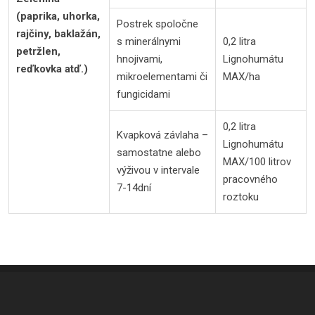
(paprika, uhorka,
Postrek spoločne
rajčiny, baklažán,
s minerálnymi
0,2 litra
petržlen,
hnojivami,
Lignohumátu
reďkovka atď.)
mikroelementami či
MAX/ha
fungicidami
0,2 litra
Kvapková závlaha –
Lignohumátu
samostatne alebo
MAX/100 litrov
výživou v intervale
pracovného
7-14dní
roztoku