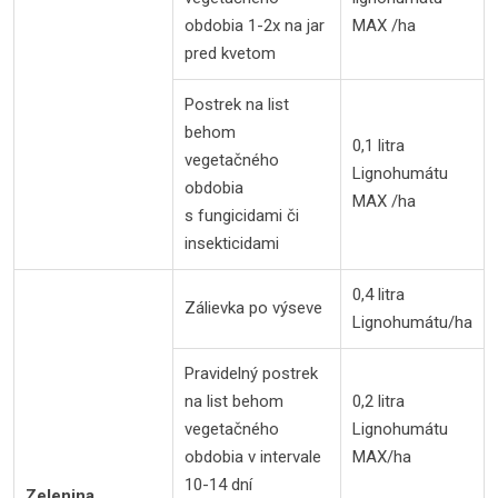
obdobia 1-2x na jar
MAX /ha
pred kvetom
Postrek na list
behom
0,1 litra
vegetačného
Lignohumátu
obdobia
MAX /ha
s fungicidami či
insekticidami
0,4 litra
Zálievka po výseve
Lignohumátu/ha
Pravidelný postrek
na list behom
0,2 litra
vegetačného
Lignohumátu
obdobia v intervale
MAX/ha
10-14 dní
Zelenina