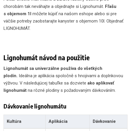
chorobám tak neváhajte a objednajte si Lignohumát.
Fľašu
s objemom 1l
môžete kúpiť na našom eshope alebo si pre
väčšie potreby zaobstarajte kanyster s objemom 10l. Objednať
LIGNOHUMÁT.
Lignohumát návod na použitie
Lignohumát sa univerzálne používa do všetkých
plodín.
Ideálna je aplikácia spoločně s hnojivami a doplnkovou
výživou. V následujúcej tabuľke sa dozviete
ako aplikovať
lignohumát
na rôzné plodiny s požadovaným dávkováním.
Dávkovanie lignohumátu
Kultúra
Aplikácia
Dávkovanie