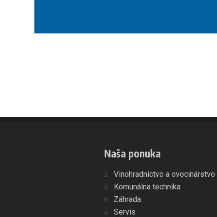
osobných
údajov
.
Formulár
sa
nepodarilo
odoslať
Naša ponuka
Vinohradníctvo a ovocinárstvo
Komunálna technika
Záhrada
Servis