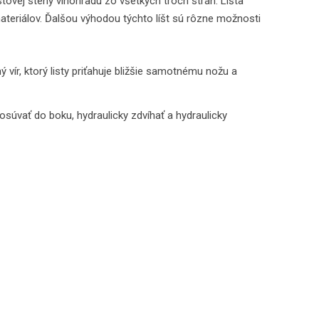
istovej steny vinohradu zo všetkých troch strán. Lišta
teriálov. Ďalšou výhodou týchto líšt sú rôzne možnosti
 vír, ktorý listy priťahuje bližšie samotnému nožu a
osúvať do boku, hydraulicky zdvíhať a hydraulicky