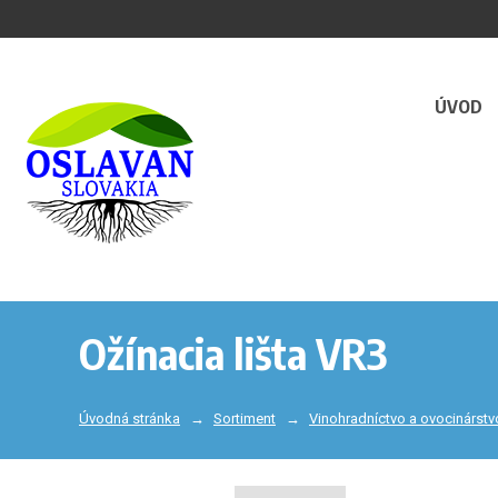
ÚVOD
Ožínacia lišta VR3
Úvodná stránka
Sortiment
Vinohradníctvo a ovocinárstv