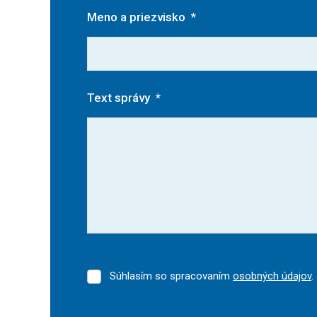
Meno a priezvisko
*
Text správy
*
Súhlasím so spracovaním
osobných údajov
.
Súhlasím
so
spracovaním