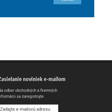
Zasielanie noviniek e-mailom
Na odber obchodných a firemných
informácii sa zaregistrujte