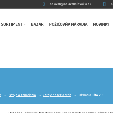
oslavan@oslavanslovakia.sk
+
SORTIMENT
BAZÁR
POŽIČOVŇA NÁRADIA
NOVINKY
o
Stroje a zariadenia
Stroje na rez a strih
Ožínacia lišta VR3