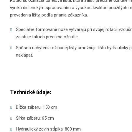
Rotačná, ožínacia tunelová lišta, ktorá zaistí precízne ožnutie l
vyniká dielenským spracovaním a vysokou kvalitou použitých ma
prevedenia lišty, podľa priania zákazníka.
Špeciálne formované nože vytvárajú pri svojej rotácii vzdušný
zaisťuje tak ich precízne ožnutie.
Spôsob uchytenia ožínacej lišty umožňuje lištu hydraulicky p
naklápať.
Technické údaje:
Dĺžka záberu: 150 cm
Šírka záberu: 65 cm
Hydraulický zdvih stĺpika: 800 mm